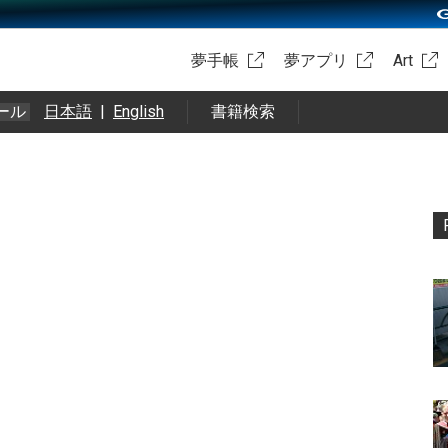
夢手帳
夢アプリ
Art
ール
日本語
|
English
書籍検索