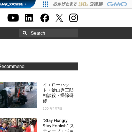
Search
Recommend
イエローハッ
ト・鍵山秀三郎
相談役・掃除研
修
2004年4月7日
"Stay Hungry.
Stay Foolish." ス
ティーブ・ジョ