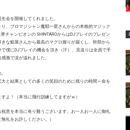
誕生会を開催してくれました。
まり、プロマジシャン魔耶一星さんからの本格的マジック
3年世界チャンピオンの SHINTAROからはDJプレイのプレゼン
好きな鮨屋さんから最高のマグロ握りが届くし、幹部から
で僕にDJプレイの機会を頂き（汗）、見送りは全員で手
は感激で涙が溢れました。
の。
拡大と結果としての多くの笑顔のために残りの時間＝命を
ますよ！（本当に飛行訓練してますがｗ）
お祝意を本当に有り難うございます。お一人お一人に御礼
ご無礼をお許しください。）