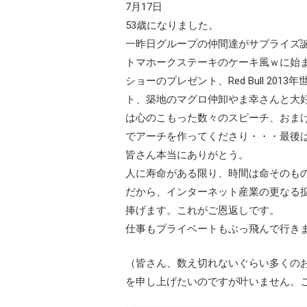
7月17日
53歳になりました。
一昨日グループの仲間達がサプライズ
トマホークステーキのケーキ風ｗに始
ショーのプレゼント、Red Bull 201
ト、築地のマグロ仲卸やま幸さんと大
は心のこもった数々のスピーチ、おまけ
でアーチを作ってくださり・・・最後
皆さん本当にありがとう。
人に寿命がある限り、時間は命そのも
だから、インターネット産業の更なる
捧げます。これがご恩返しです。
仕事もプライベートもぶっ飛んで行き
（皆さん、数え切れないぐらい多くの
を申し上げたいのですが叶いません。