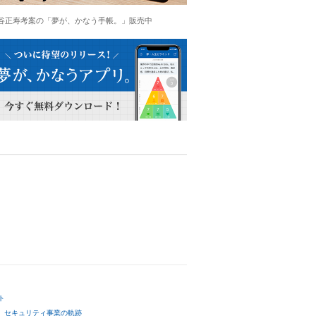
谷正寿考案の「夢が、かなう手帳。」販売中
ト
セキュリティ事業の軌跡