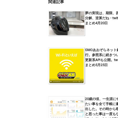
関連記事
夢の実現は、期限、
分解、逆算だね・twitt
まとめ4月20日
GMOあおぞらネット
行。参照系に続きつ
更新系APIも公開。twit
まとめ5月25日
20歳の頃、一生涯に
たい事を全て手帳に
出した。その時から
と思った事は一度も