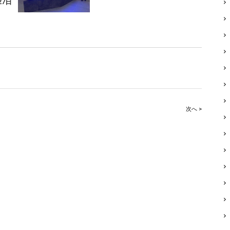
27日
次へ >