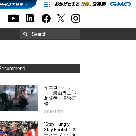
Search
Recommend
イエローハッ
ト・鍵山秀三郎
相談役・掃除研
修
2004年4月7日
"Stay Hungry.
Stay Foolish." ス
ティーブ・ジョ