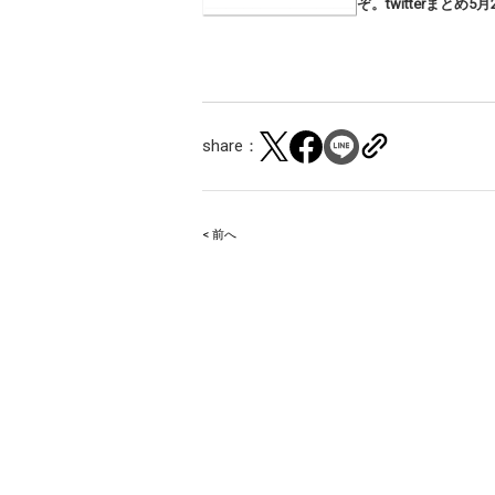
ぞ。twitterまとめ5月
share：
< 前へ
Post
navigation