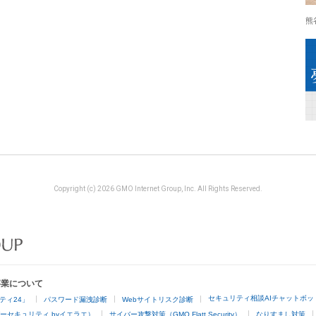
熊
Copyright (c) 2026 GMO Internet Group, Inc. All Rights Reserved.
事業について
セキュリティ相談AIチャットボッ
ティ24」
パスワード漏洩診断
Webサイトリスク診断
ーセキュリティ byイエラエ）
サイバー攻撃対策（GMO Flatt Security）
なりすまし対策