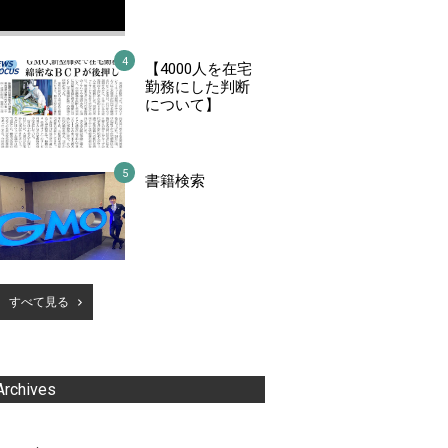
【4000人を在宅
勤務にした判断
について】
書籍検索
すべて見る
Archives