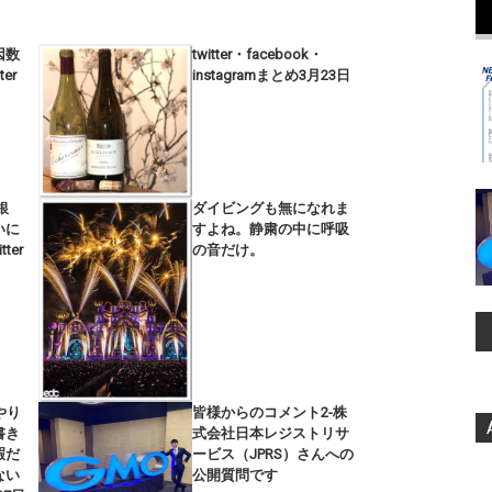
因数
twitter・facebook・
er
instagramまとめ3月23日
銀
ダイビングも無になれま
いに
すよね。静粛の中に呼吸
ter
の音だけ。
やり
皆様からのコメント2-株
書き
式会社日本レジストリサ
暇だ
ービス（JPRS）さんへの
ない
公開質問です