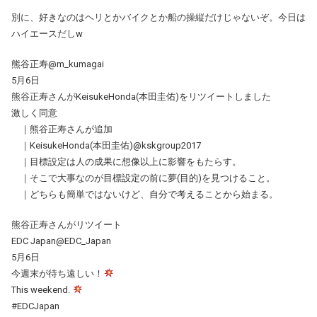
別に、好きなのはヘリとかバイクとか船の操縦だけじゃないぞ。今日は
ハイエースだしw
熊谷正寿@m_kumagai
5月6日
熊谷正寿さんがKeisukeHonda(本田圭佑)をリツイートしました
激しく同意
｜熊谷正寿さんが追加
｜KeisukeHonda(本田圭佑)@kskgroup2017
｜目標設定は人の成果に想像以上に影響をもたらす。
｜そこで大事なのが目標設定の前に夢(目的)を見つけること。
｜どちらも簡単ではないけど、自分で考えることから始まる。
熊谷正寿さんがリツイート
EDC Japan@EDC_Japan
5月6日
今週末が待ち遠しい！
This weekend.
#EDCJapan