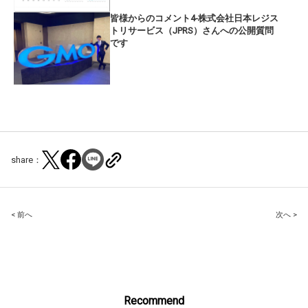
皆様からのコメント4-株式会社日本レジス
トリサービス（JPRS）さんへの公開質問
です
share：
Post
< 前へ
次へ >
navigation
Recommend