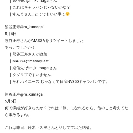
｜返信先: @m_kumagaiさん
｜これはキャラバンじゃないかな？
｜すんません…どうでもいい事で
熊谷正寿@m_kumagai
5月6日
熊谷正寿さんがMASSAをリツイートしました
あっ。でしたか！
｜熊谷正寿さんが追加
｜MASSA@masaquest
｜返信先: @m_kumagaiさん
｜クソリプですいません。
｜それハイエース じゃなくて日産NV350キャラバンです。
熊谷正寿@m_kumagai
5月6日
何で操縦が好きなのか？それは「無」になれるから。他のこと考えてた
ら事故るよね。
これは昨日、鈴木亜久里さんと話してて出た結論。