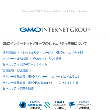
Copyright (c) 2026 GMO Internet Group, Inc. All Rights Reserved.
GMOインターネットグループのセキュリティ事業について
世界初総合ネットセキュリティサービス「GMOセキュリティ24」
パスワード漏洩診断
Webサイトリスク診断
セキュリティ相談AIチャットボット
実在証明・盗聴対策
サイバー攻撃対策（GMOサイバーセキュリティ byイエラエ）
サイバー攻撃対策（GMO Flatt Security）
なりすまし対策
セキュリティ事業の軌跡