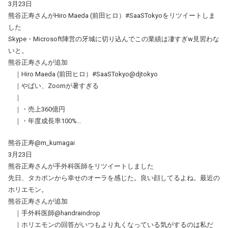
3月23日
熊谷正寿さんがHiro Maeda (前田ヒロ）#SaaSTokyoをリツイートしま
した
Skype・Microsoft陣営の牙城に切り込んでこの業績は凄すぎw見習わな
いと。
熊谷正寿さんが追加
｜Hiro Maeda (前田ヒロ）#SaaSTokyo@djtokyo
｜やばい、Zoomが暑すぎる
｜
｜・売上360億円
｜・年度成長率100%…
熊谷正寿@m_kumagai
3月23日
熊谷正寿さんが手外科医師をリツイートしました
先日、タカポンから幸せのオーラを感じた。良い顔してるよね。最近の
ホリエモン。
熊谷正寿さんが追加
｜手外科医師@handraindrop
｜ホリエモンの回答がいつもより丸くなっている気がするのは私だ