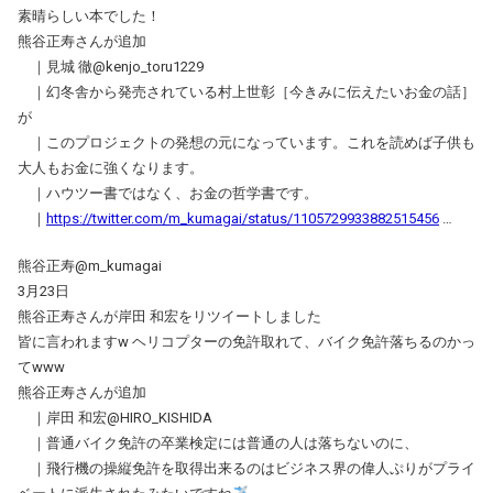
素晴らしい本でした！
熊谷正寿さんが追加
｜見城 徹@kenjo_toru1229
｜幻冬舎から発売されている村上世彰［今きみに伝えたいお金の話］
が
｜このプロジェクトの発想の元になっています。これを読めば子供も
大人もお金に強くなります。
｜ハウツー書ではなく、お金の哲学書です。
｜
https://twitter.com/m_kumagai/status/1105729933882515456
…
熊谷正寿@m_kumagai
3月23日
熊谷正寿さんが岸田 和宏をリツイートしました
皆に言われますw ヘリコプターの免許取れて、バイク免許落ちるのかっ
てwww
熊谷正寿さんが追加
｜岸田 和宏@HIRO_KISHIDA
｜普通バイク免許の卒業検定には普通の人は落ちないのに、
｜飛行機の操縦免許を取得出来るのはビジネス界の偉人ぷりがプライ