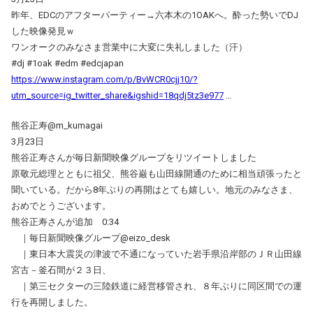
昨年、EDCのアフターパーティー→六本木の1OAKへ。酔った勢いでDJ
した映像発見ｗ
ワンオークのみなさま営業中に大変に失礼しました（汗）
#dj #1oak #edm #edcjapan
https://www.instagram.com/p/BvWCR0cjj10/?
utm_source=ig_twitter_share&igshid=18qdj5tz3e977
…
熊谷正寿@m_kumagai
3月23日
熊谷正寿さんが毎日新聞映像グループをリツイートしました
原敬元総理とともに祖父、熊谷巌も山田線開通のために相当頑張ったと
聞いている。だから8年ぶりの再開はとても嬉しい。地元のみなさま、
おめでとうございます。
熊谷正寿さんが追加 0:34
｜毎日新聞映像グループ@eizo_desk
｜東日本大震災の津波で不通になっていた岩手県沿岸部のＪＲ山田線
宮古－釜石間が２３日、
｜第三セクターの三陸鉄道に経営移管され、８年ぶりに同区間での運
行を再開しました。