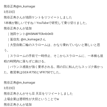
熊谷正寿@m_kumagai
3月23日
熊谷正寿さんが池田ケントをリツイートしました
1本橋が難しいですね！YouTubeで研究して乗り切りました。
熊谷正寿さんが追加
｜池田ケント@N5iNAFfOknb0nl3
｜返信先: @m_kumagaiさん
｜大型自動二輪のスラロームは、かなり乗れていないと難しいと思
う。
｜スラロームの手前で一時停止、そこからスラロームに、一本橋も規
程の時間内に落ちずに抜ける。
｜バランス感覚が強く要求される。雨の日に転んだらスッゴク痛かっ
た。教習車はGSX-R750とVFR750でした。
熊谷正寿@m_kumagai
3月23日
熊谷正寿さんがそら豆 天豆をリツイートしました
上場企業は透明性が大切ということでw
熊谷正寿さんが追加