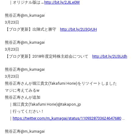
｜オリジナル版は→
http://bit.ly/2JILe0W
熊谷正寿@m_kumagai
3月23日
【ブログ更新】出陣式と勝守
http://bit.ly/2U3QrUH
熊谷正寿@m_kumagai
3月23日
【ブログ更新】2018年度定時株主総会について
http://bit.ly/2U3IJdh
熊谷正寿@m_kumagai
3月23日
熊谷正寿さんが堀江貴文(Takafumi Horie)をリツイートしました
マジに考えてみるw
熊谷正寿さんが追加
｜堀江貴文(Takafumi Horie)@takapon_jp
｜行ってください！
｜
https://twitter.com/m_kumagai/status/1109328733624647680
…
熊谷正寿@m_kumagai