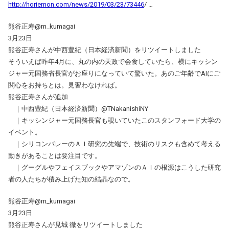
http://horiemon.com/news/2019/03/23/73446
/ …
熊谷正寿@m_kumagai
3月23日
熊谷正寿さんが中西豊紀（日本経済新聞）をリツイートしました
そういえば昨年4月に、丸の内の天政で会食していたら、横にキッシン
ジャー元国務省長官がお座りになっていて驚いた。あのご年齢でAIにご
関心をお持ちとは。見習わなければ。
熊谷正寿さんが追加
｜中西豊紀（日本経済新聞）@TNakanishiNY
｜キッシンジャー元国務長官も覗いていたこのスタンフォード大学の
イベント。
｜シリコンバレーのＡＩ研究の先端で、技術のリスクも含めて考える
動きがあることは要注目です。
｜グーグルやフェイスブックやアマゾンのＡＩの根源はこうした研究
者の人たちが積み上げた知の結晶なので。
熊谷正寿@m_kumagai
3月23日
熊谷正寿さんが見城 徹をリツイートしました