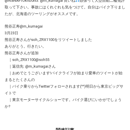
@N5iNAFfOknb0nl3: @m_kumagai 良いね
頑張って大型自動二輪免許
取って下さい。事故にはくれぐれも気をつけて。自分はバイク下りまし
たが、北海道のツーリングがオススメです。
熊谷正寿@m_kumagai
3月23日
熊谷正寿さんがsoh_ZRX1100をリツイートしました
ありがとう。行きたい。
熊谷正寿さんが追加
｜soh_ZRX1100@soh55
｜返信先: @m_kumagaiさん
｜おめでとうございます!バイクライフが始まり愛車のツイートが始
まるとたくさんの
｜バイク乗りからTwitterフォローされます(^^)明日から東京ビッグサ
イトで
｜東京モーターサイクルショーです。バイク選びにいかがでしょう
か?