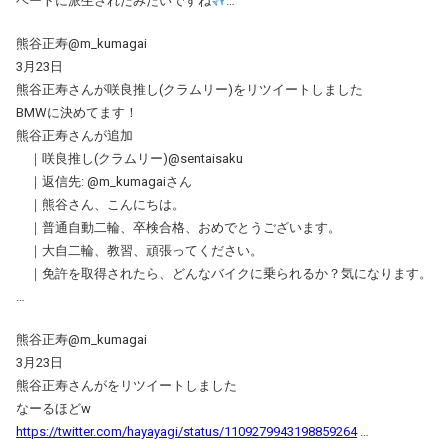
ベートに派生されたみたいですね
…
熊谷正寿@m_kumagai
3月23日
熊谷正寿さんが咲良推し(クラムリー)をリツイートしました
BMWに決めてます！
熊谷正寿さんが追加
｜咲良推し(クラムリー)@sentaisaku
｜返信先: @m_kumagaiさん
｜熊谷さん、こんにちは。
｜普通自動二輪、卒検合格、おめでとうございます。
｜大自二輪、教習、頑張ってください。
｜免許を取得されたら、どんなバイクに乗られるか？気になります。
…
熊谷正寿@m_kumagai
3月23日
熊谷正寿さんがをリツイートしました
なーるほどw
https://twitter.com/hayayagi/status/1109279943198859264
…