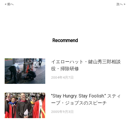
Post
< 前へ
次へ >
navigation
Recommend
イエローハット・鍵山秀三郎相談
役・掃除研修
2004年4月7日
"Stay Hungry. Stay Foolish." スティ
ーブ・ジョブスのスピーチ
2005年9月3日