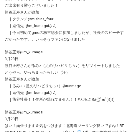
ご出席有り難うございました！
熊谷正寿さんが追加
｜クランチ@mishina_four
｜返信先: @m_kumagaiさん
｜今日初めてgmoの株主総会に参加しましたが、社長のスピーチす
ごかったです。。いっそうファンになりました
熊谷正寿@m_kumagai
3月23日
熊谷正寿さんがるみ♪（足のリハビリちぅ♪）をリツイートしました
どうやら、やっちまったらしい（汗）
熊谷正寿さんが追加
｜るみ♪（足のリハビリちぅ♪）@runmage
｜返信先: @m_kumagaiさん
｜熊谷社長！！住所が隠れてません！！#ぷるぷる((((ﾟωﾟ)))))
熊谷正寿@m_kumagai
3月23日
はい！頑張ります＆気をつけます！北海道ツーリング良いですね！RT