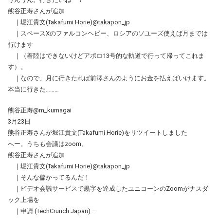
熊谷正寿さんが追加
｜堀江貴文(Takafumi Horie)@takapon_jp
｜スペースXのファルコンヘビー、ロシアのソユーズ使えば月までは
行けます
｜（着陸はできないけどアポロ13号的な軌道で行って帰ってこれま
す）。
｜なので、月に行きたれば前澤さんのようにお金を払えばいけます。
本当に行きた………
熊谷正寿@m_kumagai
3月23日
熊谷正寿さんが堀江貴文(Takafumi Horie)をリツイートしました
へー。うちも会議はzoom。
熊谷正寿さんが追加
｜堀江貴文(Takafumi Horie)@takapon_jp
｜そんな儲かってるんだ！
｜ビデオ会議サービスで黒字を達成したユニコーンのZoomがナスダ
ック上場を
｜申請 (TechCrunch Japan) –