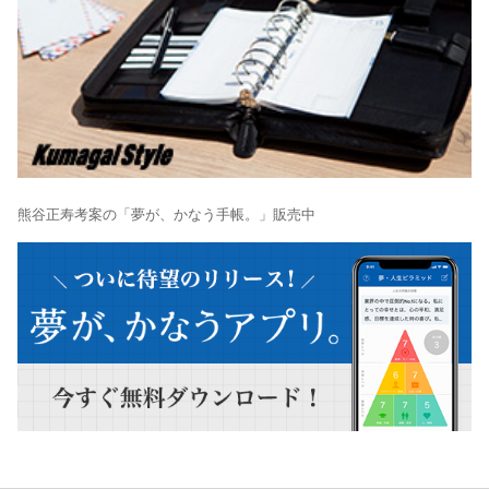
熊谷正寿考案の「夢が、かなう手帳。」販売中