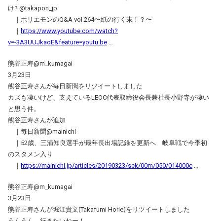
け? @takapon_jp
｜ホリエモンのQ&A vol.264〜紙の行く末！？〜
｜
https://www.youtube.com/watch?
v=-3A3UUJkaoE&feature=youtu.be
…
熊谷正寿@m_kumagai
3月23日
熊谷正寿さんが毎日新聞をリツイートしました
カズも凄いけど、支えているLEOC代表取締役会長兼社長小野寺が凄い
と思う件。
熊谷正寿さんが追加
｜毎日新聞@mainichi
｜52歳、三浦知良選手が最年長出場記録を更新へ 岐阜戦で今季初
のスタメン入り
｜
https://mainichi.jp/articles/20190323/sck/00m/050/014000c
…
熊谷正寿@m_kumagai
3月23日
熊谷正寿さんが堀江貴文(Takafumi Horie)をリツイートしました
うんうん。行きたいねー！