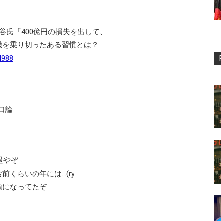
熊谷氏「400億円の損失を出して、
を乗り切ったある習慣とは？
54988
の口論
退やぞ
くらいの年には…(ry
領になってたぞ