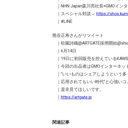
｜NHN Japan森川亮社長×GMO
｜スペシャル対談→
https://shop.ku
｜#LINE
熊谷正寿さんがリツイート
｜松園詩織@ARTGATE採用開始@shiori
｜6月14日
｜19日に初回販売を控えているKAW
｜今回の出品者はGMOインターネッ
｜”いいものはシェアしようという多
｜応用されてもいい時代”と心強いコ
｜是非見てほしいです。
｜
https://artgate.jp
関連記事