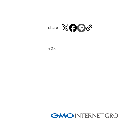
share：
< 前へ
Post
navigation