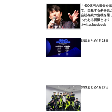
「400億円の損失を
て、自殺する夢を見
会社存続の危機を乗
ったある習慣とは？
_twitter,facebook
SNSまとめ1月28日
SNSまとめ1月27日