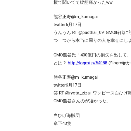
横で聞いてて腹筋痛かったww
熊谷正寿@m_kumagai
twitter6月17日
うんうん RT @padthai_09: 
つ一つから本当に周りの人を幸せにし
GMO熊谷氏「400億円の損失を出し
とは？
http://logmi.jp/54988
@logmijp
熊谷正寿@m_kumagai
twitter6月17日
笑 RT @ryota_zizai: ワン
GMO熊谷さんのが凄かった。
白ひげ海賊団
傘下43隻