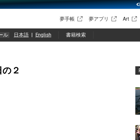
夢手帳
夢アプリ
Art
ール
日本語
|
English
書籍検索
7日の２