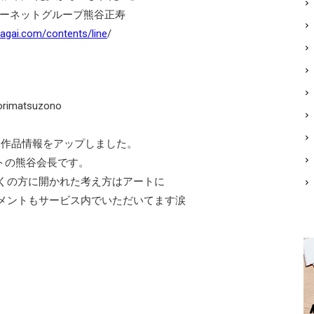
インターネットグループ熊谷正寿
magai.com/contents/line
/
matsuzono
S作品情報をアップしました。
トの熊谷会長です。
くの方に開かれた考え方はアートに
メントもサービス内でいただいてます涙