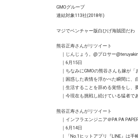
GMOグループ
連結対象113社(2018年)
マジでベンチャー版白ひげ海賊団だわ
熊谷正寿さんがリツイート
｜じんじょう。@プロサー@teruyakini
｜6月15日
｜ちなみにGMOの熊谷さんも嫁が「
｜困惑した表情を浮かべた瞬間に、自
｜生活することを辞める覚悟をし、夢
｜今現在も挑戦し続けている猛者で
熊谷正寿さんがリツイート
｜インフラエンジニア＠PA PA PAPER@p
｜6月14日
｜「No.1ヒットアプリ『LINE』は