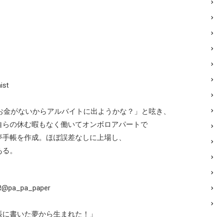
st
お金がないからアルバイトに出ようかな？」と呟き、
らの休む暇もなく働いてオンボロアパートで
手帳を作成。ほぼ誤差なしに上場し、
ある。
a_pa_paper
手帳に書いた夢から生まれた！」