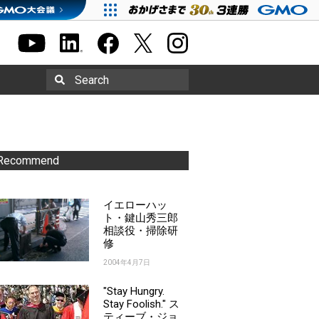
Search
Recommend
イエローハッ
ト・鍵山秀三郎
相談役・掃除研
修
2004年4月7日
"Stay Hungry.
Stay Foolish." ス
ティーブ・ジョ