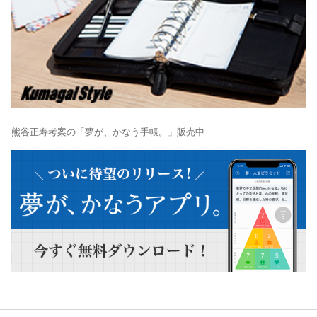
熊谷正寿考案の「夢が、かなう手帳。」販売中