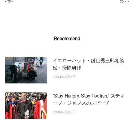
Post
< 前へ
次へ >
navigation
Recommend
イエローハット・鍵山秀三郎相談
役・掃除研修
2004年4月7日
"Stay Hungry. Stay Foolish." スティ
ーブ・ジョブスのスピーチ
2005年9月3日