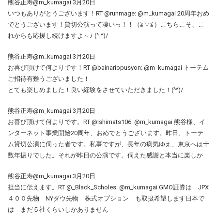
熊谷正寿@m_kumagai 3月20日
いつもありがとうございます！RT @runmage: @m_kumagai 20周年おめ
でとうございます！貸切公演って凄いっ！！（≧▽≦）こちらこそ、こ
れからも応援し続けますよ～♪ (^-^)/
熊谷正寿@m_kumagai 3月20日
お喜び頂けて何よりです！RT @bainariopusyon: @m_kumagai トーテム
ご招待有難うございました！
とても楽しめました！良い経験をさせていただきました！(^^)/
熊谷正寿@m_kumagai 3月20日
お喜び頂けて何よりです。RT @Ishimats106: @m_kumagai 熊谷様、イ
ンターネット事業開始20周年、おめでとうございます。昨日、トーテ
ム貸切公演に伺った者です。私事ですが、長年の病気ゆえ、東京へは十
数年振りでした。それが昨日の公演です。伺えた感謝と本当に楽しか
熊谷正寿@m_kumagai 3月20日
担当に伝えます。RT @_Black_Scholes: @m_kumagai GMO証券は JPX
４００先物 NYダウ先物 株式オプション も取扱希望します日本で
は まだ５社くらいしかありません