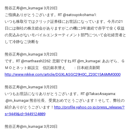
熊谷正寿@m_kumagai 3月20日
ご指摘ありがとうございます。RT @satouyokohama1:
いつも株取引ではクリック証券様にお世話になっています。今月の21
日には御社の株主総会がありますがこの機に3年連続で赤字で全く収益
の見込みがないモバイルエンターティメント部門について会社経営者と
して冷静なご決断を
熊谷正寿@m_kumagai 3月20日
です。RT @marthaash2262: 悲願ですね RT @m_kumagai: あおぞら、Ｇ
ＭＯとネット銀設立 信託銀衣替え ：日本経済新聞
http://www.nikkei.com/article/DGXLASGC29H0C_Z20C15A6MM0000
熊谷正寿@m_kumagai 3月20日
いつもお世話になりありがとうございます。RT @TakaoAsayama:
.@m_kumagai 熊谷社長、受賞おめでとうございます！そして、弊社の
紹介ありがとうございます！
http://profile.yahoo.co.jp/press_release/?
s=9449&id=9449124889
熊谷正寿@m_kumagai 3月20日