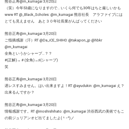
熊谷正寿@m_kumagai 3月20日
（笑）今年53歳になりますので… いくら何でも30年はちと厳しいかも
www RT @_Black_Scholes: @m_kumagai 熊谷社長 アラファイブには
とても見えません あと３０年社長業がんばってください
熊谷正寿@m_kumagai 3月20日
ご指摘感謝（汗）RT @Da_iCE_SHIH0: @takapon_jp @hbkr
@m_kumagai
全角というかシャープ…？？
#(正解)→＃(全角)→♯(シャープ)
笑
熊谷正寿@m_kumagai 3月20日
遅レスすみません。はい出来ますよ！RT @ayudukin: @m_kumagai え？
出来るんですか？
熊谷正寿@m_kumagai 3月20日
情報感謝です。RT @inoshishihato: @m_kumagai 渋谷西武の美術でもこ
の前ジュリアンオピ出てましたよ(＾ｰ^)ノ