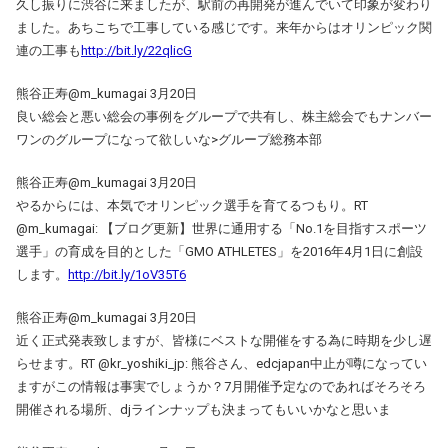
久し振りに渋谷に来ましたが、駅前の再開発が進んでいて印象が変わり
ました。あちこちで工事している感じです。来年からはオリンピック関
連の工事も
http://bit.ly/22qlicG
熊谷正寿@m_kumagai 3月20日
良い総会と悪い総会の事例をグループで共有し、株主総会でもナンバー
ワンのグループになって欲しいな>グループ総務本部
熊谷正寿@m_kumagai 3月20日
やるからには、本気でオリンピック選手を育てるつもり。RT
@m_kumagai: 【ブログ更新】世界に通用する「No.1を目指すスポーツ
選手」の育成を目的とした「GMO ATHLETES」を2016年4月1日に創設
します。
http://bit.ly/1oV35T6
熊谷正寿@m_kumagai 3月20日
近く正式発表致しますが、皆様にベストな開催をする為に時期を少し遅
らせます。RT @kr_yoshiki_jp: 熊谷さん、edcjapan中止が噂になってい
ますがこの情報は事実でしょうか？7月開催予定なのであればそろそろ
開催される場所、djラインナップも決まってもいいかなと思いま