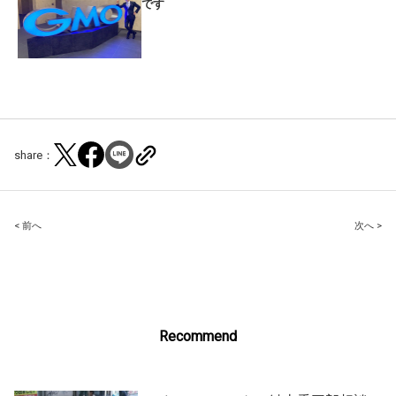
です
share：
Post
< 前へ
次へ >
navigation
Recommend