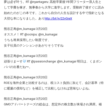
夢は必ず叶う。RT @nyantageru: 高校卒業後1年間フリーター浪人生と
して学費を稼ぎ、無事春から大学に進学します。受験終了後すぐに読み
始めたのがこの本です。これから自分の人生を設計する中で指針となる
大切な本になりました。あり
http://bit.ly/22vGieX
熊谷正寿@m_kumagai 3月20日
オススメ！ RT @ocnipu: @m_kumagai
うちも将来採用したい制度です、
女子社員のテンションがあがりそうですね
熊谷正寿@m_kumagai 3月20日
頑張りまーす
RT @passionchange: @m_kumagai 明日は、くまポン
パパの出番だね〜。
熊谷正寿@m_kumagai 3月20日
ROEを海外企業と比較するのは、税コスト負担に加えて、会計基準（特
に暖簾の償却など）を補正して比較しなければ意味ないよね。
熊谷正寿@m_kumagai 3月20日
GMOアドバートナーズの総会は、想定外の株主数が来場され満席。補