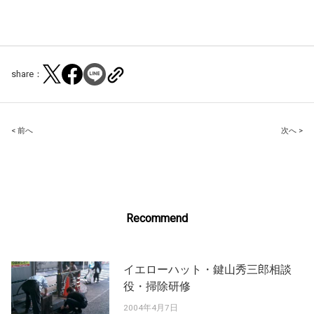
share：
Post
< 前へ
次へ >
navigation
Recommend
イエローハット・鍵山秀三郎相談
役・掃除研修
2004年4月7日