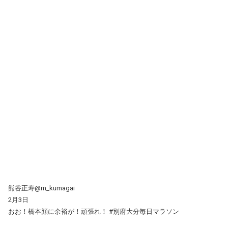
熊谷正寿@m_kumagai
2月3日
おお！橋本顔に余裕が！頑張れ！ #別府大分毎日マラソン