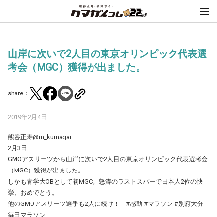
山岸に次いで2人目の東京オリンピック代表選
考会（MGC）獲得が出ました。
share：
2019年2月4日
熊谷正寿@m_kumagai
2月3日
GMOアスリーツから山岸に次いで2人目の東京オリンピック代表選考会
（MGC）獲得が出ました。
しかも青学大OBとして初MGC。怒涛のラストスパーで日本人2位の快
挙。おめでとう。
他のGMOアスリーツ選手も2人に続け！ #感動 #マラソン #別府大分
毎日マラソン