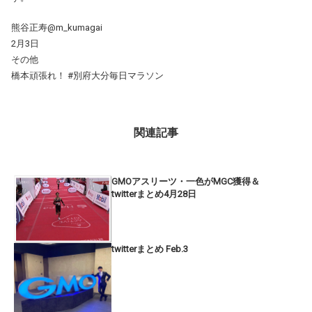
熊谷正寿@m_kumagai
2月3日
その他
橋本頑張れ！ #別府大分毎日マラソン
関連記事
GMOアスリーツ・一色がMGC獲得＆
twitterまとめ4月28日
twitterまとめ Feb.3