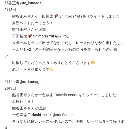
熊谷正寿@m_kumagai
2月3日
｜熊谷正寿さんが下田裕太
Shimoda Yutaをリツイートしました
｜自己ベストおめでとう！
｜熊谷正寿さんが追加
｜下田裕太
Shimoda Yuta@kllro_
｜今年一本もベスト出せてなかったし、レース作りながら走れたし、
｜何より1〜2年の一番調子良かった時の自分を超えられたのが嬉し
い！
｜応援してくださった方々ありがとうございます
｜あと一ヶ月頑張ります
熊谷正寿@m_kumagai
2月3日
｜熊谷正寿さんが一色恭志 Tadashi Isshikiをリツイートしました
｜お疲れさま！
｜熊谷正寿さんが追加
｜一色恭志 Tadashi Isshiki@one0color
｜それなりに良いレースが作れたので、美味しいうどん食べて帰りま
す。