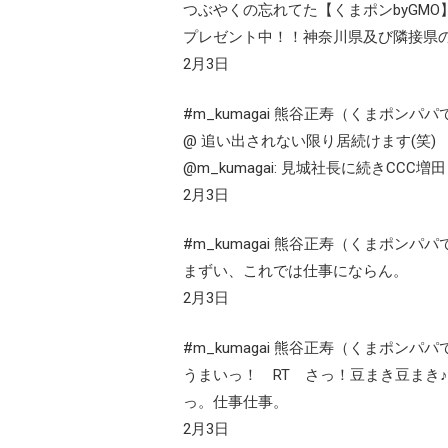
つぶやくの忘れてた【くまポンbyGM
プレゼント中！！神奈川県及び隣接県
2月3日
#m_kumagai 熊谷正寿（くまポンパパ
@ 追い出されない限り居続けます(笑) R
@m_kumagai: 見城社長に続きC
2月3日
#m_kumagai 熊谷正寿（くまポンパパ
まずい、これでは仕事にならん。
2月3日
#m_kumagai 熊谷正寿（くまポンパパ
うまいっ！ RT さっ！豆まき豆まき♪ @mas
っ。仕事仕事。
2月3日