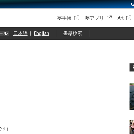
夢手帳
夢アプリ
Art
ール
日本語
|
English
書籍検索
です）