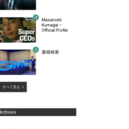
Masatoshi
Kumagai –
Official Profile
書籍検索
すべて見る
Archives