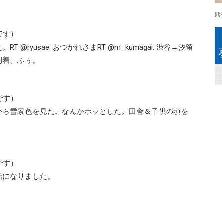
熊
です）
ryusae: おつかれさまRT @m_kumagai: 渋谷→汐留
到着。ふぅ。
です）
から雪景色を見た。なんかホッとした。田舎＆子供の頃を
です）
話になりました。