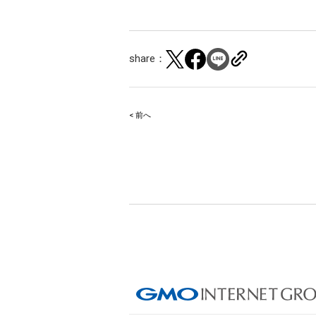
share：
< 前へ
Post
navigation