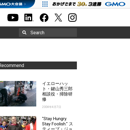
Search
Recommend
イエローハッ
ト・鍵山秀三郎
相談役・掃除研
修
2004年4月7日
"Stay Hungry.
Stay Foolish." ス
ティーブ・ジョ