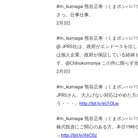
#m_kumagai 熊谷正寿（くまポンパパ
さっ。仕事仕事。
2月3日
#m_kumagai 熊谷正寿（くまポンパパ
@ JPRS社は、政府がエンドースを出
は個人企業。政府が保証している経緯
す。@Chihokomoriya この件に限
2月3日
#m_kumagai 熊谷正寿（くまポンパパ
JPRSさん、大人げない対応はやめた
う・・・。
http://bit.ly/eU1QLw
#m_kumagai 熊谷正寿（くまポンパパ
株式投資にご関心のある方。本日19時
→
http://bit.ly/ifeC0z