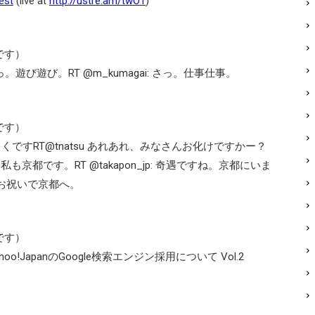
est
(live at
http://ustre.am/twO1
)
です）
 さっ。遊び遊び。RT @m_kumagai: さっ。仕事仕事。
です）
ですRT@tnatsu あれあれ、みなさんお化けですかー？
入り。私も京都です。RT @takapon_jp: 奇遇ですね。京都にいま
還暦お祝いで京都へ。
です）
o!JapanのGoogle検索エンジン採用について Vol.2