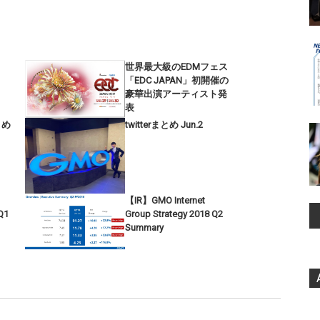
世界最大級のEDMフェス
「EDC JAPAN」初開催の
豪華出演アーティスト発
表
まとめ
twitterまとめ Jun.2
【IR】GMO Internet
Q1
Group Strategy 2018 Q2
Summary