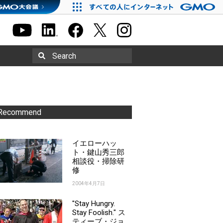
Search
Recommend
イエローハッ
ト・鍵山秀三郎
相談役・掃除研
修
2004年4月7日
"Stay Hungry.
Stay Foolish." ス
ティーブ・ジョ