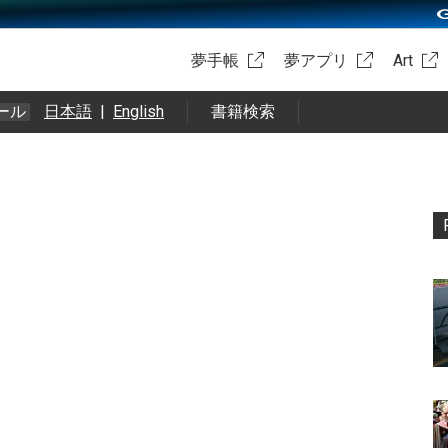
夢手帳
夢アプリ
Art
ール
日本語
|
English
書籍検索