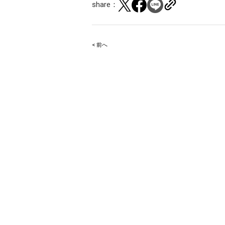
share：
< 前へ
Post
navigation