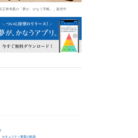
谷正寿考案の「夢が、かなう手帳。」販売中
ト
セキュリティ事業の軌跡