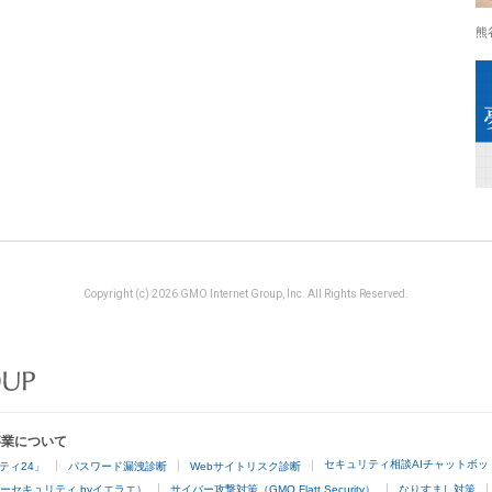
熊
Copyright (c) 2026 GMO Internet Group, Inc. All Rights Reserved.
事業について
セキュリティ相談AIチャットボッ
ティ24」
パスワード漏洩診断
Webサイトリスク診断
ーセキュリティ byイエラエ）
サイバー攻撃対策（GMO Flatt Security）
なりすまし対策