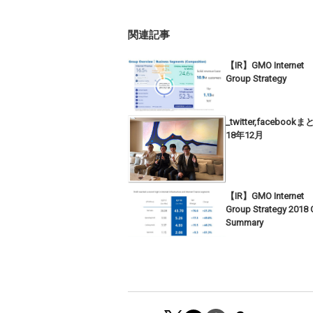
関連記事
【IR】GMO Internet
Group Strategy
_twitter,facebook
18年12月
【IR】GMO Internet
Group Strategy 2018 
Summary