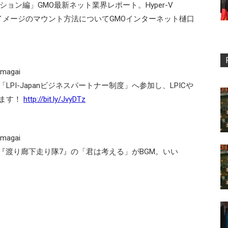
リューション編」GMO最新ネット業界レポート。Hyper-V
加とISOイメージのマウント方法についてGMOインターネット樋口
 ‏@m_kumagai
トは「LPI-Japanビジネスパートナー制度」へ参加し、LPICや
します！
http://bit.ly/JvyDTz
 ‏@m_kumagai
た『渡り廊下走り隊7』の「君は考える」がBGM。いい