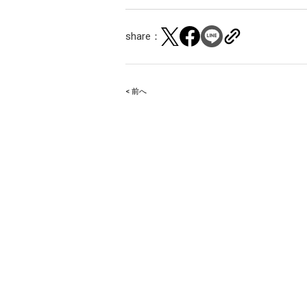
share：
< 前へ
Post
navigation