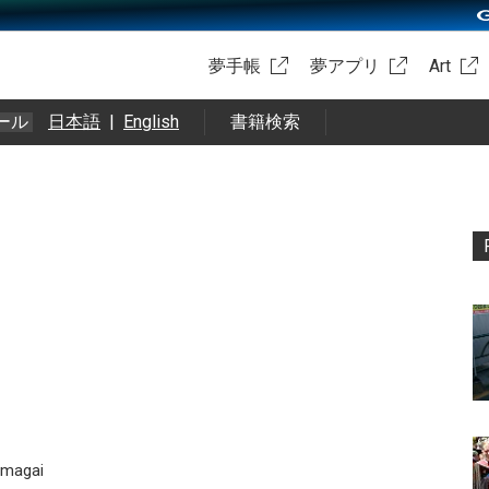
夢手帳
夢アプリ
Art
ール
日本語
|
English
書籍検索
 ‏@m_kumagai