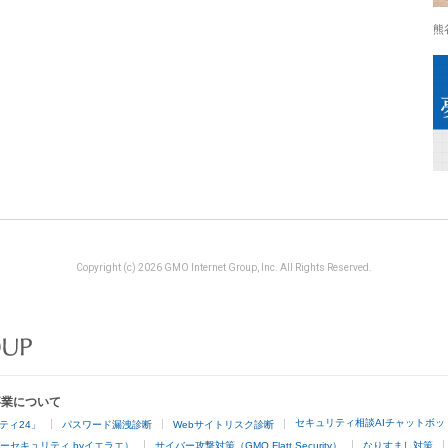
熊
Copyright (c) 2026 GMO Internet Group, Inc. All Rights Reserved.
事業について
セキュリティ相談AIチャットボッ
ティ24」
パスワード漏洩診断
Webサイトリスク診断
ーセキュリティ byイエラエ）
サイバー攻撃対策（GMO Flatt Security）
なりすまし対策