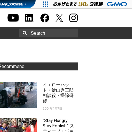
Search
Recommend
イエローハッ
ト・鍵山秀三郎
相談役・掃除研
修
2004年4月7日
"Stay Hungry.
Stay Foolish." ス
ティーブ・ジョ