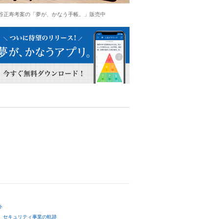
谷正寿考案の「夢が、かなう手帳。」販売中
ト
セキュリティ事業の軌跡