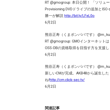
RT @gmogroup: 本日公開！ 「ソ
Provisioning DVDドライブの追
勝一が解説
http://bit.ly/LFeL0o
6月2日
熊谷正寿（くまポンパパです）
RT @gmogroup: GMOインターネッ
OSS-DBの資格取得を目指す方を支援
6月2日
熊谷正寿（くまポンパパです）
新しいCMが完成。AKB48から誕生し
ね!
http://cm.click-sec.tv/
6月2日
関連記事