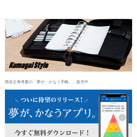
熊谷正寿考案の「夢が、かなう手帳。」販売中