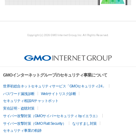
Copyright (c) 2026 GMO Internet Group, Inc. All Rights Reserved.
GMOインターネットグループのセキュリティ事業について
世界初総合ネットセキュリティサービス「GMOセキュリティ24」
パスワード漏洩診断
Webサイトリスク診断
セキュリティ相談AIチャットボット
実在証明・盗聴対策
サイバー攻撃対策（GMOサイバーセキュリティ byイエラエ）
サイバー攻撃対策（GMO Flatt Security）
なりすまし対策
セキュリティ事業の軌跡