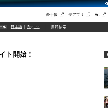
夢手帳
夢アプリ
Art
ール
日本語
|
English
書籍検索
イト開始！