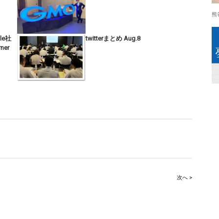
熊
le社
twitterまとめ Aug.8
ner
次へ >