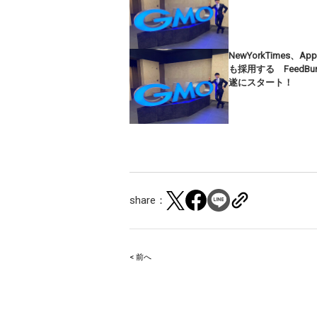
NewYorkTimes、App
も採用する FeedBur
遂にスタート！
share：
< 前へ
Post
navigation