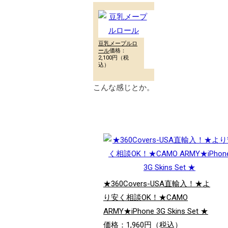
豆乳メープルロ
ール
価格：
2,100円（税
込）
こんな感じとか。
★360Covers-USA直輸入！★よ
り安く相談OK！★CAMO
ARMY★iPhone 3G Skins Set ★
価格：1,960円（税込）