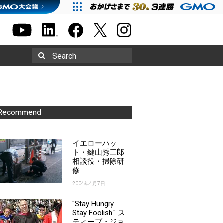
Search
Recommend
イエローハッ
ト・鍵山秀三郎
相談役・掃除研
修
2004年4月7日
"Stay Hungry.
Stay Foolish." ス
ティーブ・ジョ