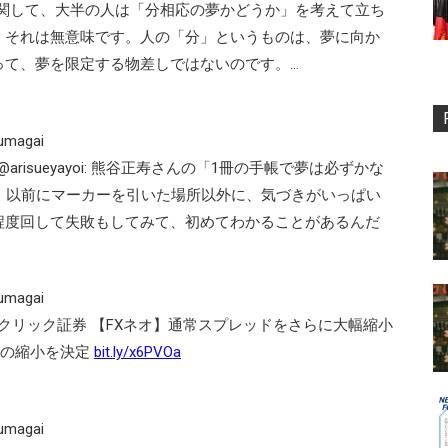
を持つことに関して、大半の人は「分相応の夢かどうか」を考えて立ち
、それは無意味です。人の「分」というものは、夢に向か
って、夢を限定する物差しではないのです。…
 ‏ @m_kumagai
risueyayoi: 熊谷正寿さんの「1冊の手帳で夢は必ずかな
。以前にマーカーを引いた場所以外に、気づきがいっぱい
程度回して失敗もしてみて、初めてわかることがあるんだ
 ‏ @m_kumagai
Oクリック証券 【FXネオ】通常スプレッドをさらに大幅縮小
アの縮小を決定
bit.ly/x6PVOa
 ‏ @m_kumagai