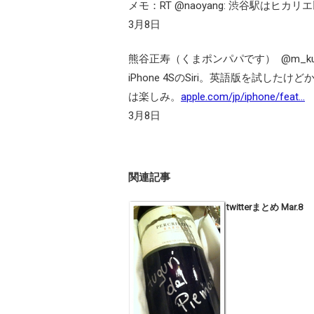
メモ：RT @naoyang: 渋谷駅は
3月8日
熊谷正寿（くまポンパパです）
iPhone 4SのSiri。英語版を試
は楽しみ。
apple.com/jp/iphone/feat…
3月8日
関連記事
twitterまとめ Mar.8