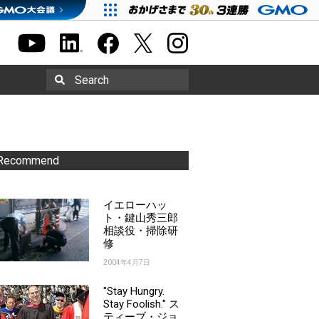
Search
Recommend
イエローハッ
ト・鍵山秀三郎
相談役・掃除研
修
2004年4月7日
"Stay Hungry.
Stay Foolish." ス
ティーブ・ジョ