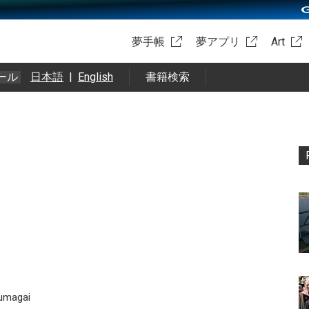
夢手帳
夢アプリ
Art
ール
日本語
|
English
書籍検索
 ‏ @m_kumagai