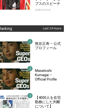
ブスのスピーチ
2005年9月3日
Ranking
Last 24 Hours
熊谷正寿 – 公式
プロフィール
Masatoshi
Kumagai –
Official Profile
【4000人を在宅
勤務にした判断
について】