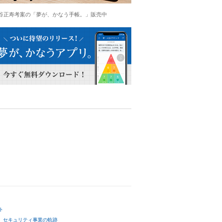
谷正寿考案の「夢が、かなう手帳。」販売中
ト
セキュリティ事業の軌跡