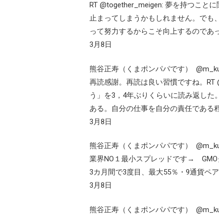
RT @together_meigen: 夢
止まってしまうかもしれません。でも
って努力するからこそ向上するのであ
3月8日
熊谷正寿（くまポンパパです）
再読感謝。再読は良い習慣ですね。RT @a
う」を3，4年ぶりくらいに読み返した
ある。自分の仕事を自分の責任である
3月8日
熊谷正寿（くまポンパパです）
業界NO１最小スプレッドです→ GM
3カ月間で3度目、最大55％・9通貨ペ
3月8日
熊谷正寿（くまポンパパです）