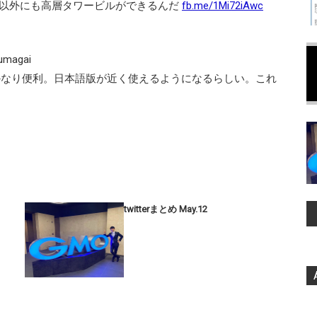
ヒカリエ以外にも高層タワービルができるんだ
fb.me/1Mi72iAwc
 ‏ @m_kumagai
したけどかなり便利。日本語版が近く使えるようになるらしい。これ
twitterまとめ May.12