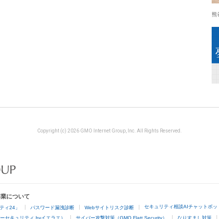
熊
Copyright (c) 2026 GMO Internet Group, Inc. All Rights Reserved.
事業について
セキュリティ相談AIチャットボッ
ティ24」
パスワード漏洩診断
Webサイトリスク診断
ーセキュリティ byイエラエ）
サイバー攻撃対策（GMO Flatt Security）
なりすまし対策