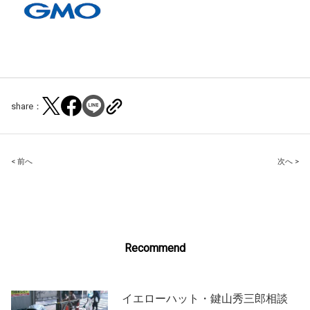
share：
Post
< 前へ
次へ >
navigation
Recommend
イエローハット・鍵山秀三郎相談