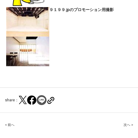
９１９９.jpのプロモーション用撮影
share：
Post
< 前へ
次へ >
navigation