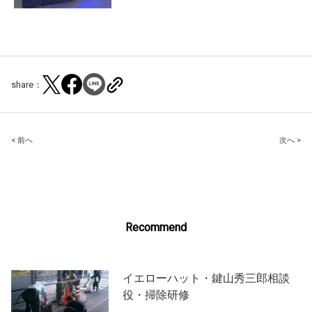
share：
Post
< 前へ
次へ >
navigation
Recommend
イエローハット・鍵山秀三郎相談
役・掃除研修