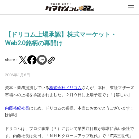
【ドリコム上場承認】株式マーケット・
Web2.0銘柄の幕開け
share：
2006年1月6日
資本・業務提携している
株式会社ドリコム
さんが、本日、東証マザーズ
市場への上場を承認されました。２月９日に上場予定です！[:嬉しい:]
内藤裕紀社長
はじめ、ドリコムの皆様、本当におめでとうございます！
[:拍手:]
ドリコムは、ブログ事業（＊）において業界注目度が非常に高い会社で
す。内藤社長は先日、「ＮＨＫクローズアップ現代」で「IT第三世代」