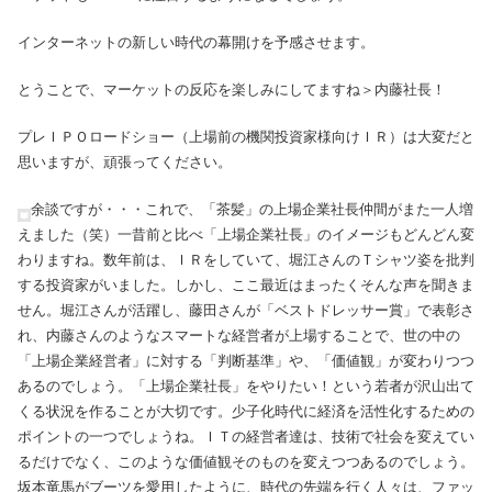
インターネットの新しい時代の幕開けを予感させます。
とうことで、マーケットの反応を楽しみにしてますね＞内藤社長！
プレＩＰＯロードショー（上場前の機関投資家様向けＩＲ）は大変だと
思いますが、頑張ってください。
余談ですが・・・これで、「茶髪」の上場企業社長仲間がまた一人増
えました（笑）一昔前と比べ「上場企業社長」のイメージもどんどん変
わりますね。数年前は、ＩＲをしていて、堀江さんのＴシャツ姿を批判
する投資家がいました。しかし、ここ最近はまったくそんな声を聞きま
せん。堀江さんが活躍し、藤田さんが「ベストドレッサー賞」で表彰さ
れ、内藤さんのようなスマートな経営者が上場することで、世の中の
「上場企業経営者」に対する「判断基準」や、「価値観」が変わりつつ
あるのでしょう。「上場企業社長」をやりたい！という若者が沢山出て
くる状況を作ることが大切です。少子化時代に経済を活性化するための
ポイントの一つでしょうね。ＩＴの経営者達は、技術で社会を変えてい
るだけでなく、このような価値観そのものを変えつつあるのでしょう。
坂本竜馬がブーツを愛用したように、時代の先端を行く人々は、ファッ