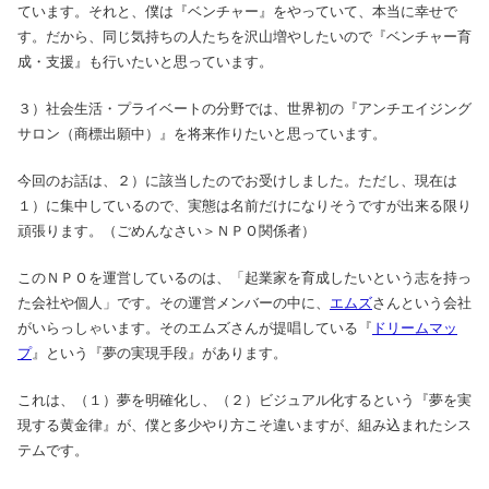
ています。それと、僕は『ベンチャー』をやっていて、本当に幸せで
す。だから、同じ気持ちの人たちを沢山増やしたいので『ベンチャー育
成・支援』も行いたいと思っています。
３）社会生活・プライベートの分野では、世界初の『アンチエイジング
サロン（商標出願中）』を将来作りたいと思っています。
今回のお話は、２）に該当したのでお受けしました。ただし、現在は
１）に集中しているので、実態は名前だけになりそうですが出来る限り
頑張ります。（ごめんなさい＞ＮＰＯ関係者）
このＮＰＯを運営しているのは、「起業家を育成したいという志を持っ
た会社や個人」です。その運営メンバーの中に、
エムズ
さんという会社
がいらっしゃいます。そのエムズさんが提唱している『
ドリームマッ
プ
』という『夢の実現手段』があります。
これは、（１）夢を明確化し、（２）ビジュアル化するという『夢を実
現する黄金律』が、僕と多少やり方こそ違いますが、組み込まれたシス
テムです。