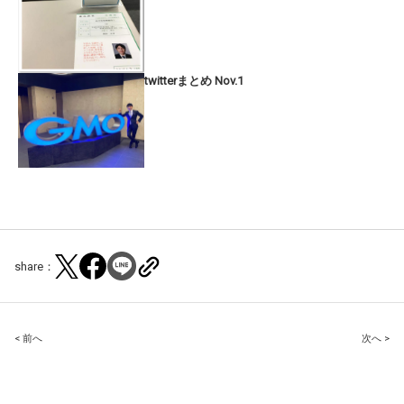
twitterまとめ Nov.1
share：
Post
< 前へ
次へ >
navigation