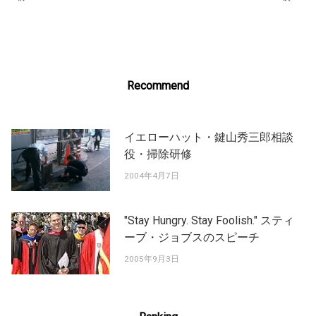
Post
navigation
Recommend
イエローハット・鍵山秀三郎相談
役・掃除研修
2004年4月7日
"Stay Hungry. Stay Foolish." スティ
ーブ・ジョブスのスピーチ
2005年9月3日