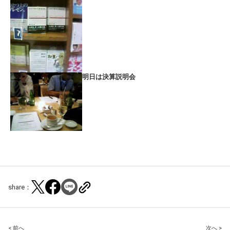
明日は決算説明会
share：
< 前へ
次へ >