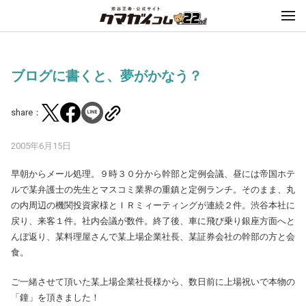
ブログに書くと、夢がかなう？
share：
2005年6月15日
早朝からメール処理。９時３０分から幹部と定例会議、昼には帝国ホテ
ルで某弁護士の先生とマスコミ業界の重鎮と定例ランチ。そのまま、丸
の内周辺の機関投資家様とＩＲミィーティングが連続２件。渋谷本社に
戻り、来客１件。社内会議が数件。終了後、車に飛び乗り銀座方面へと
んぼ返り、某料理屋さんで某上場企業社長、某証券会社の幹部の方と会
食。
ご一緒させて頂いた某上場企業社長様から、数日前に上場祝いで本物の
「鐘」を頂きました！