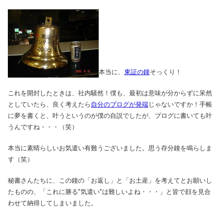
本当に、
東証の鐘
そっくり！
これを開封したときは、社内騒然！僕も、最初は意味が分からずに呆然
としていたら、良く考えたら
自分のブログが発端
じゃないですか！手帳
に夢を書くと、叶うというのが僕の自説でしたが、ブログに書いても叶
うんですね・・・（笑）
本当に素晴らしいお気遣い有難うございました。思う存分鐘を鳴らしま
す（笑）
秘書さんたちに、この鐘の「お返し」と「お土産」を考えてとお願いし
たものの、「これに勝る”気遣い”は難しいよね・・・」と皆で顔を見合
わせて納得してしまいました。