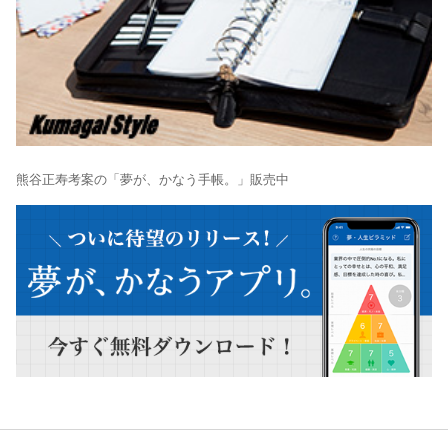
熊谷正寿考案の「夢が、かなう手帳。」販売中