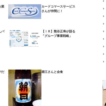
企業
カードコマースサービス
さんが仲間に！
んバ
【ＩＲ】熊谷正寿が語る
「グループ事業戦略」
がだ
堀江さんと会食
！