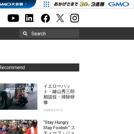
Search
Recommend
イエローハッ
ト・鍵山秀三郎
相談役・掃除研
修
2004年4月7日
"Stay Hungry.
Stay Foolish." ス
ティーブ・ジョ