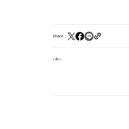
share：
< 前へ
Post
navigation