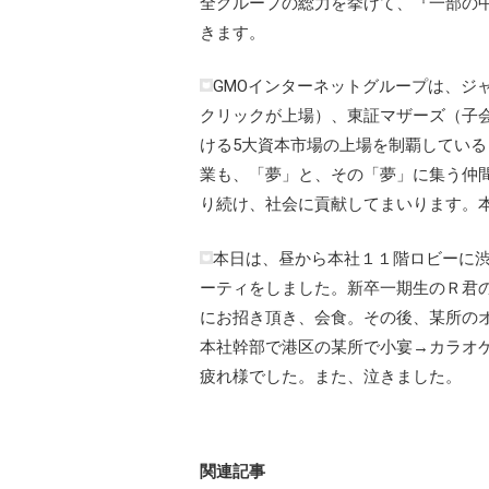
全グループの総力を挙げて、『一部の
きます。
GMOインターネットグループは、ジ
クリックが上場）、東証マザーズ（子会
ける5大資本市場の上場を制覇してい
業も、「夢」と、その「夢」に集う仲
り続け、社会に貢献してまいります。
本日は、昼から本社１１階ロビーに
ーティをしました。新卒一期生のＲ君
にお招き頂き、会食。その後、某所の
本社幹部で港区の某所で小宴→カラオ
疲れ様でした。また、泣きました。
関連記事