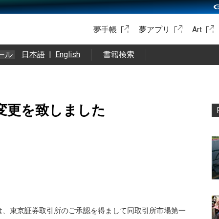
夢手帳
夢アプリ
Art
ール
日本語
|
English
書籍検索
変更を致しました
は、東京証券取引所のご承認を得まして同取引所市場第一