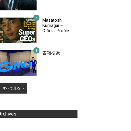
Masatoshi
Kumagai –
Official Profile
書籍検索
すべて見る
Archives