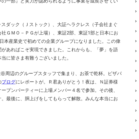
中の一部』と実力が認められるように事業を成長させてい
ャスダック（Ｊストック）、大証ヘラクレス（子会社まぐ
社ＧＭＯ－ＰＧが上場）、東証2部、東証1部と日本にお
る日本産業史で初めての企業グループになりました。この偉
間があればこそ実現できました。これからも、「夢」を語
本当に皆さま有難うございました。
渋谷周辺のグループスタッフで集まり、お茶で乾杯。ピザパ
の
ブログ
にレポートが。Ｒ君ありがとう！夜は、Ｎ証券様
オープンパーティーに上場メンバー４名で参加。その後、
ケ。最後に、胴上げをしてもらって解散。みんな本当にお