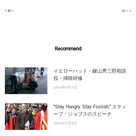
Post
< 前へ
次へ >
navigation
Recommend
イエローハット・鍵山秀三郎相談
役・掃除研修
2004年4月7日
"Stay Hungry. Stay Foolish." スティ
ーブ・ジョブスのスピーチ
2005年9月3日