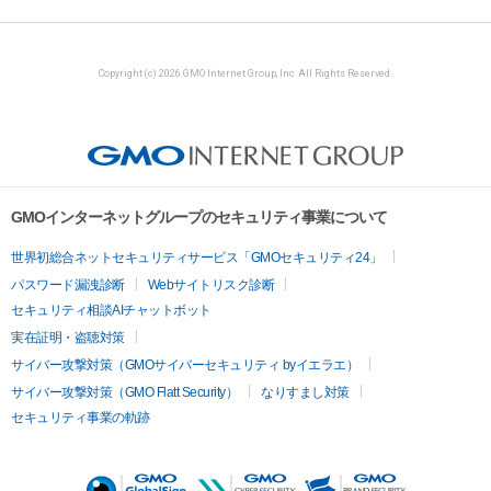
Copyright (c) 2026 GMO Internet Group, Inc. All Rights Reserved.
GMOインターネットグループのセキュリティ事業について
世界初総合ネットセキュリティサービス「GMOセキュリティ24」
パスワード漏洩診断
Webサイトリスク診断
セキュリティ相談AIチャットボット
実在証明・盗聴対策
サイバー攻撃対策（GMOサイバーセキュリティ byイエラエ）
サイバー攻撃対策（GMO Flatt Security）
なりすまし対策
セキュリティ事業の軌跡