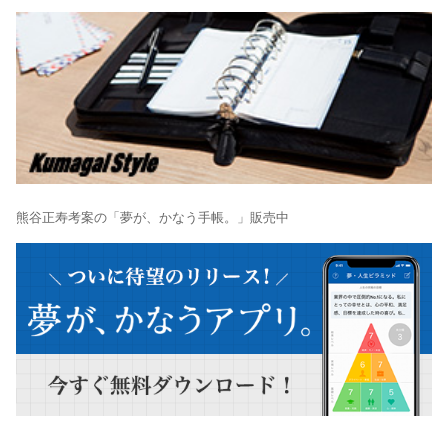
熊谷正寿考案の「夢が、かなう手帳。」販売中