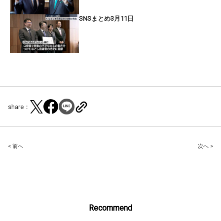
SNSまとめ3月11日
share：
Post
< 前へ
次へ >
navigation
Recommend