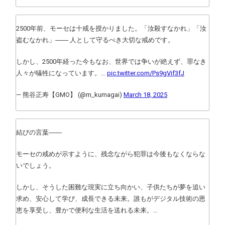
2500年前、モーセは十戒を授かりました。「汝殺すなかれ」「汝
盗むなかれ」―― 人として守るべき大切な戒めです。
しかし、2500年経った今もなお、世界では争いが絶えず、罪なき
人々が犠牲になっています。…
pic.twitter.com/Ps9gVif3fJ
— 熊谷正寿【GMO】 (@m_kumagai)
March 18, 2025
結びの言葉――
モーセの戒めが示すように、残念ながら犯罪は今後もなくならな
いでしょう。
しかし、そうした困難な現実に立ち向かい、子供たちが夢を追い
求め、安心して学び、成長できる未来。誰もがデジタル技術の恩
恵を享受し、豊かで便利な生活を送れる未来。…