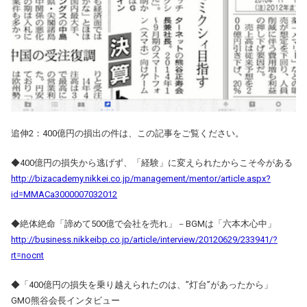
追伸2：400億円の損出の件は、この記事をご覧ください。
◆400億円の損失から逃げず、「経験」に変えられたからこそ今がある
http://bizacademy.nikkei.co.jp/management/mentor/article.aspx?
id=MMACa3000007032012
◆絶体絶命「諦めて500億で会社を売れ」－BGMは「六本木心中」
http://business.nikkeibp.co.jp/article/interview/20120629/233941/?
rt=nocnt
◆「400億円の損失を乗り越えられたのは、”灯台”があったから」
GMO熊谷会長インタビュー