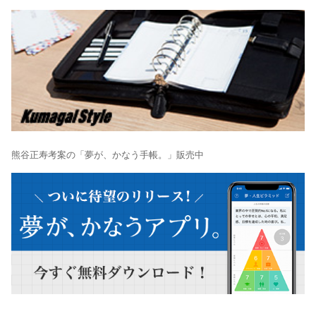
熊谷正寿考案の「夢が、かなう手帳。」販売中