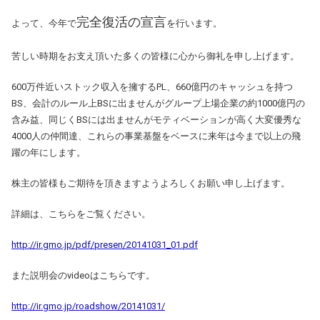
完全復活の宣言
よって、今年で
を行います。
苦しい時期をお支え頂いた多くの皆様に心から御礼を申し上げます。
600万件近いストック収入を擁するPL、660億円のキャッシュを持つ
BS、会計のルール上BSに出ませんがグループ上場企業の約1000億円の
含み益、同じくBSには出ませんがモティベーションが高く大変優秀な
4000人の仲間達、これらの事業基盤をベースに来年は今まで以上の飛
躍の年にします。
株主の皆様もご期待を頂きますようよろしくお願い申し上げます。
詳細は、こちらをご覧ください。
http://ir.gmo.jp/pdf/presen/20141031_01.pdf
また説明会のvideoはこちらです。
http://ir.gmo.jp/roadshow/20141031/