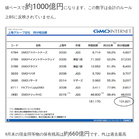
約1000億円
値ベースで
になります。この数字は会計のルール
上BSに反映されていません。
約660億円
9月末の現金同等物の保有残高は
です。PLは過去最高