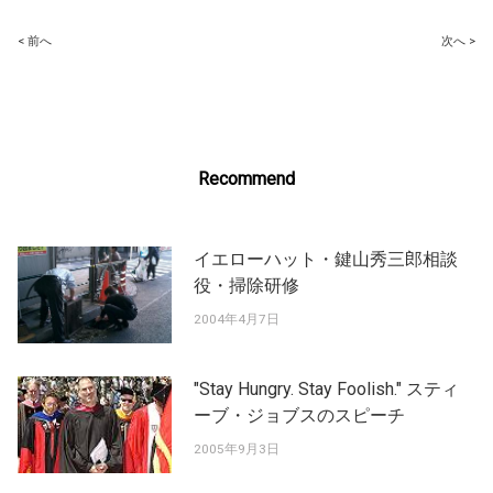
Post
< 前へ
次へ >
navigation
Recommend
イエローハット・鍵山秀三郎相談
役・掃除研修
2004年4月7日
"Stay Hungry. Stay Foolish." スティ
ーブ・ジョブスのスピーチ
2005年9月3日