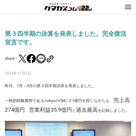
第３四半期の決算を発表しました。完全復活
宣言です。
share：
2014年11月1日
昨日、7月～9月の第３四半期決算を発表しました。
売上高
一時的戦略費用である.tokyoのCMに3.1億円を投じながらも、
274億円
営業利益35.9億円
過去最高
、
と
を記録しました。