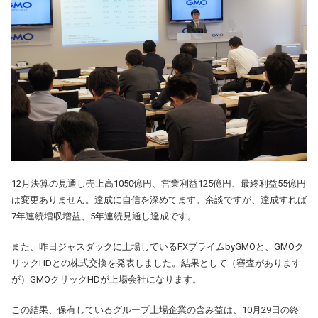
12月決算の見通し売上高1050億円、営業利益125億円、最終利益55億円
は変更ありません。達成に自信を深めてます。余談ですが、達成すれば
7年連続増収増益、5年連続見通し達成です。
また、昨日ジャスダックに上場しているFXプライムbyGMOと、GMOク
リックHDとの株式交換を発表しました。結果として（審査があります
が）GMOクリックHDが上場会社になります。
この結果、保有しているグループ上場企業の含み益は、10月29日の終