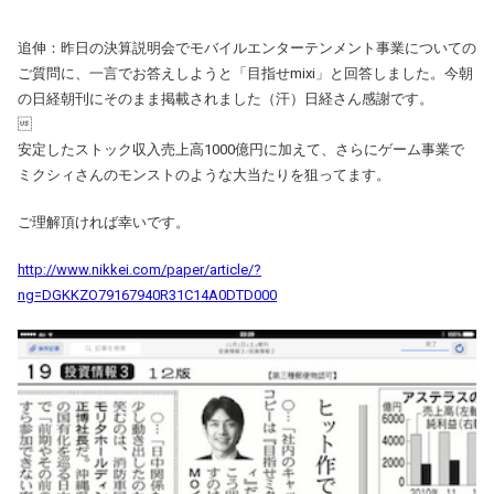
追伸：昨日の決算説明会でモバイルエンターテンメント事業についての
ご質問に、一言でお答えしようと「目指せmixi」と回答しました。今朝
の日経朝刊にそのまま掲載されました（汗）日経さん感謝です。

安定したストック収入売上高1000億円に加えて、さらにゲーム事業で
ミクシィさんのモンストのような大当たりを狙ってます。
ご理解頂ければ幸いです。
http://www.nikkei.com/paper/article/?
ng=DGKKZO79167940R31C14A0DTD000