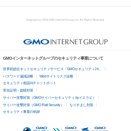
Copyright (c) 2026 GMO Internet Group, Inc. All Rights Reserved.
GMOインターネットグループのセキュリティ事業について
世界初総合ネットセキュリティサービス「GMOセキュリティ24」
パスワード漏洩診断
Webサイトリスク診断
セキュリティ相談AIチャットボット
実在証明・盗聴対策
サイバー攻撃対策（GMOサイバーセキュリティ byイエラエ）
サイバー攻撃対策（GMO Flatt Security）
なりすまし対策
セキュリティ事業の軌跡