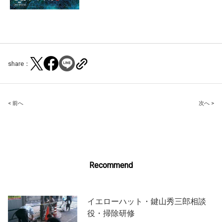
share：
Post
< 前へ
次へ >
navigation
Recommend
イエローハット・鍵山秀三郎相談
役・掃除研修