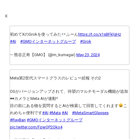
X
初めてXのGrokを使ってみた
ふーん
https://t.co/x1sBFklgHz
#AI
#GMOインターネットグループ
#Grok
— 熊谷正寿【GMO】 (@m_kumagai)
May 23, 2024
Meta第2世代スマートグラスのレビュー続報 その2
OSがバージョンアップされて、待望のマルチモーダル機能が追加
🕶カメラとMeta AIが連動⁰
目の前にある物を質問するとAIが検索して回答してくれます
こ
れめちゃ便利です
#AI
#Mata
#AI
#MetaSmartGlasses
#RayBan
#GMOインターネットグループ
pic.twitter.com/FpwQP2Oko4