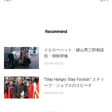
Post
< 前へ
次へ >
navigation
Recommend
イエローハット・鍵山秀三郎相談
役・掃除研修
2004年4月7日
"Stay Hungry. Stay Foolish." スティ
ーブ・ジョブスのスピーチ
2005年9月3日