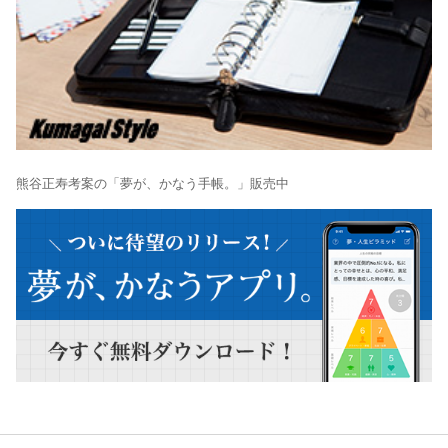
熊谷正寿考案の「夢が、かなう手帳。」販売中