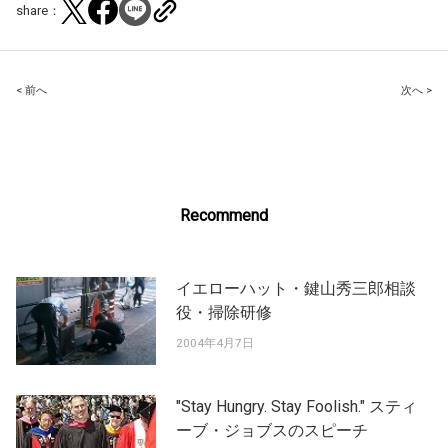
share：
Post
< 前へ
次へ >
navigation
Recommend
イエローハット・鍵山秀三郎相談
役・掃除研修
2004年4月7日
"Stay Hungry. Stay Foolish." スティ
ーブ・ジョブスのスピーチ