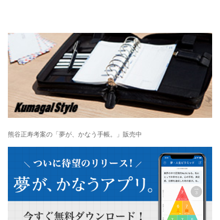
熊谷正寿考案の「夢が、かなう手帳。」販売中