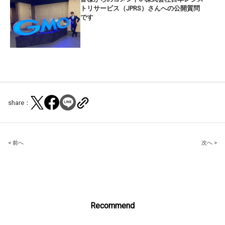
トリサービス（JPRS）さんへの公開質問
です
share：
Post
< 前へ
次へ >
navigation
Recommend