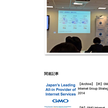
関連記事
【Archive】【IR】G
Internet Group Strate
2014
【IR】GMO Internet