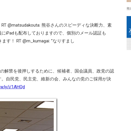
熊
@matsudakouta: 熊谷さんのスピーディな決断力、素
にiPadも配布しておりますので、個別のメール認証も
 RT @m_kumagai: ”なりすまし
挙の解禁を後押しするために、候補者、国会議員、政党の認
す。自民党、民主党、維新の会、みんなの党のご採用が決
ow.ly/i/1AHQd