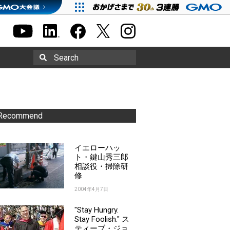
Search
Recommend
イエローハッ
ト・鍵山秀三郎
相談役・掃除研
修
2004年4月7日
"Stay Hungry.
Stay Foolish." ス
ティーブ・ジョ