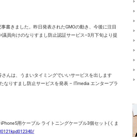
ro: 記事書きました。昨日発表されたGMOの動き、今後に注目
や議員向けのなりすまし防止認証サービス–3月下旬より提
a 熊谷さんは、うまいタイミングでいいサービスを出します
なりすまし防止サービスを発表 – ITmedia エンタープラ
込☆iPhone5用ケーブル ライトニングケーブル3個セット(くま
130121kpd012340/