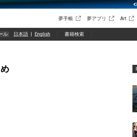
夢手帳
夢アプリ
Art
ール
日本語
|
English
書籍検索
まとめ