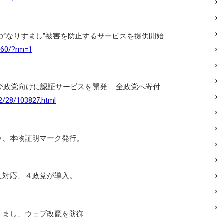
の“なりすまし”被害を防止するサービスを提供開始
8360/?rm=1
び政党向けに認証サービスを開発……全政党へ寄付
02/28/103827.html
Ｏ、本物証明マーク発行。
に対応、４政党が導入。
すまし、ウェブ改竄を防御