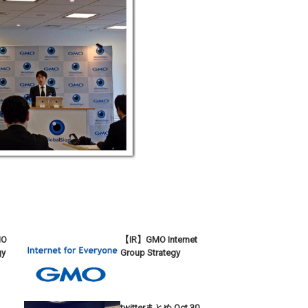
MO
【IR】GMO Internet
gy
Group Strategy
twitterまとめ Oct.30