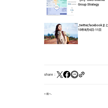
Group Strategy
_twitter,facebook
15年8月6日-11日
share：
< 前へ
Post
navigation