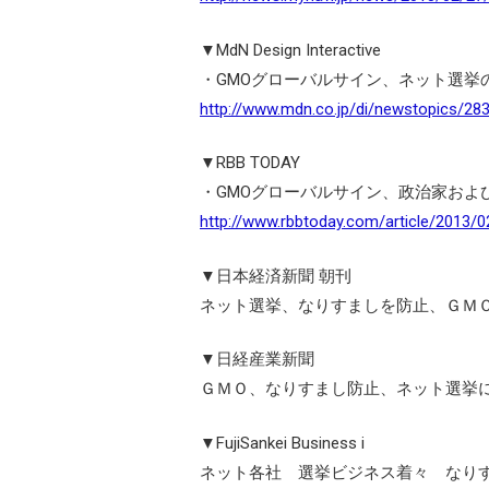
▼MdN Design Interactive
・GMOグローバルサイン、ネット選挙
http://www.mdn.co.jp/di/newstopics/2
▼RBB TODAY
・GMOグローバルサイン、政治家およ
http://www.rbbtoday.com/article/2013/
▼日本経済新聞 朝刊
ネット選挙、なりすましを防止、ＧＭ
▼日経産業新聞
ＧＭＯ、なりすまし防止、ネット選挙
▼FujiSankei Business i
ネット各社 選挙ビジネス着々 なり