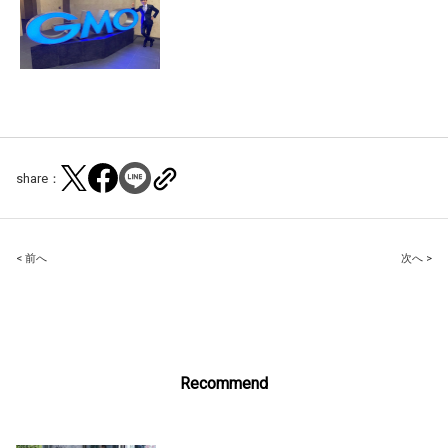
share：
Post
< 前へ
次へ >
navigation
Recommend