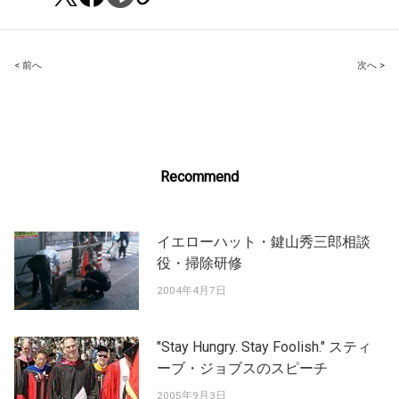
Post
< 前へ
次へ >
navigation
Recommend
イエローハット・鍵山秀三郎相談
役・掃除研修
2004年4月7日
"Stay Hungry. Stay Foolish." スティ
ーブ・ジョブスのスピーチ
2005年9月3日