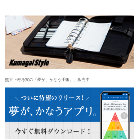
熊谷正寿考案の「夢が、かなう手帳。」販売中