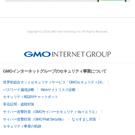
Copyright (c) 2026 GMO Internet Group, Inc. All Rights Reserved.
GMOインターネットグループのセキュリティ事業について
世界初総合ネットセキュリティサービス「GMOセキュリティ24」
パスワード漏洩診断
Webサイトリスク診断
セキュリティ相談AIチャットボット
実在証明・盗聴対策
サイバー攻撃対策（GMOサイバーセキュリティ byイエラエ）
サイバー攻撃対策（GMO Flatt Security）
なりすまし対策
セキュリティ事業の軌跡