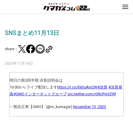
SNSまとめ11月13日
share：
2023年11月14日
明日の第3四半期 決算説明会は
16:00からライブ配信します
https://t.co/l0iSuAin2W
#決算
#決算発
表
#GMOインターネットグループ
pic.twitter.com/r09UPqVZ99
— 熊谷正寿【GMO】 (@m_kumagai)
November 13, 2023