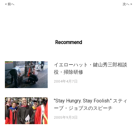
Post
< 前へ
次へ >
navigation
Recommend
イエローハット・鍵山秀三郎相談
役・掃除研修
2004年4月7日
"Stay Hungry. Stay Foolish." スティ
ーブ・ジョブスのスピーチ
2005年9月3日