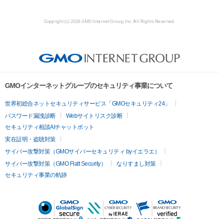
Copyright (c) 2026 GMO Internet Group, Inc. All Rights Reserved.
GMOインターネットグループのセキュリティ事業について
世界初総合ネットセキュリティサービス「GMOセキュリティ24」
パスワード漏洩診断
Webサイトリスク診断
セキュリティ相談AIチャットボット
実在証明・盗聴対策
サイバー攻撃対策（GMOサイバーセキュリティ byイエラエ）
サイバー攻撃対策（GMO Flatt Security）
なりすまし対策
セキュリティ事業の軌跡