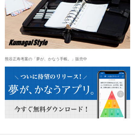
熊谷正寿考案の「夢が、かなう手帳。」販売中