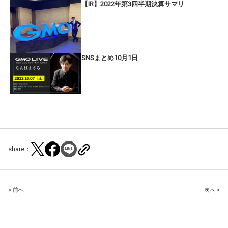
【IR】2022年第3四半期決算サマリ
SNSまとめ10月1日
share：
Post
< 前へ
次へ >
navigation