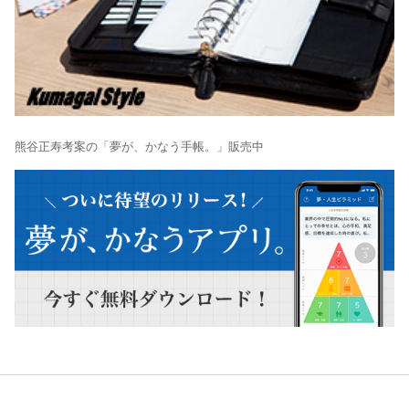
熊谷正寿考案の「夢が、かなう手帳。」販売中