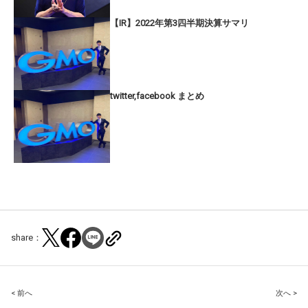
【IR】2022年第3四半期決算サマリ
twitter,facebook まとめ
share：
Post
< 前へ
次へ >