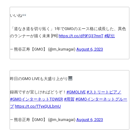
いいね
「道なき道を切り拓く」1年でGMOのエース格に成長した、異色
のランナーが描く未来 [PR]
https://t.co/df9FQ37mnT
#駅伝
— 熊谷正寿【GMO】 (@m_kumagai)
August 6, 2023
昨日のGMO LIVEも大盛り上がり
録画ですが宜しければどうぞ！
#GMOLIVE
#ストリートピアノ
#GMOインターネットTOWER
#用賀
#GMOインターネットグルー
プ
https://t.co/TTyxQULbmU
— 熊谷正寿【GMO】 (@m_kumagai)
August 6, 2023