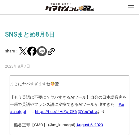
SNSまとめ8月6日
share：
2023年8月7日
まじにヤバすぎますね
驚
【もう英語は不要に？ヤバすぎるAIツール】自分の日本語音声を
一瞬で英語やフランス語に変換できるAIツールが凄すぎた
#ai
#chatgpt
…
https://t.co/I4HiZgfCE6
@YouTube
より
— 熊谷正寿【GMO】 (@m_kumagai)
August 6, 2023