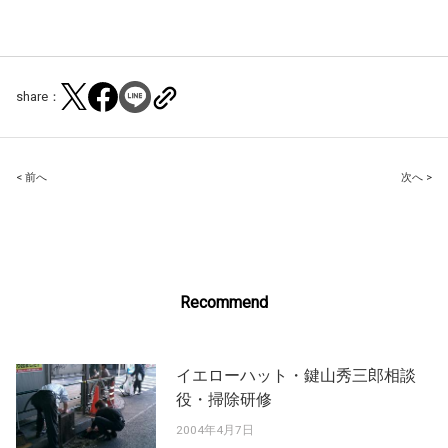
share：
Post
< 前へ
次へ >
navigation
Recommend
イエローハット・鍵山秀三郎相談
役・掃除研修
2004年4月7日