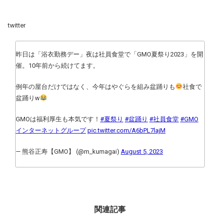
twitter
昨日は「浴衣勤務デー」夜は社員食堂で「GMO夏祭り2023」を開
催。10年前から続けてます。
例年の屋台だけではなく、今年はやぐらを組み盆踊りも
社食で
盆踊りw
GMOは福利厚生も本気です！
#夏祭り
#盆踊り
#社員食堂
#GMO
インターネットグループ
pic.twitter.com/A6bPL7lajM
— 熊谷正寿【GMO】 (@m_kumagai)
August 5, 2023
関連記事