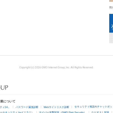
熊
Copyright (c) 2026 GMO Internet Group, Inc. All Rights Reserved.
事業について
セキュリティ相談AIチャットボッ
ティ24」
パスワード漏洩診断
Webサイトリスク診断
ーセキュリティ byイエラエ）
サイバー攻撃対策（GMO Flatt Security）
なりすまし対策