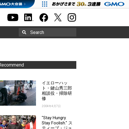
Search
Recommend
イエローハッ
ト・鍵山秀三郎
相談役・掃除研
修
2004年4月7日
"Stay Hungry.
Stay Foolish." ス
ティーブ・ジョ