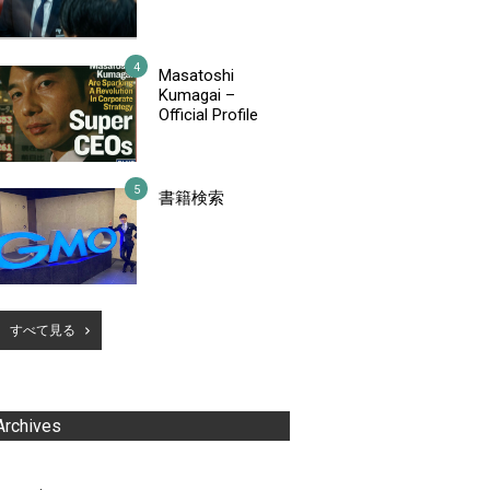
Masatoshi
Kumagai –
Official Profile
書籍検索
すべて見る
Archives