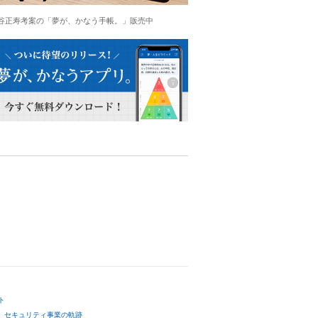
谷正寿考案の「夢が、かなう手帳。」販売中
ト
セキュリティ事業の軌跡