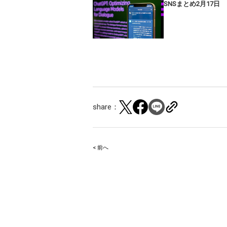
SNSまとめ2月17日
share：
< 前へ
Post
navigation