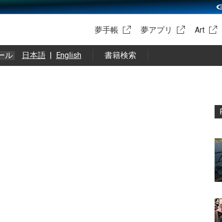
夢手帳
夢アプリ
Art
ール
日本語
|
English
書籍検索