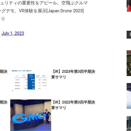
キュリティの重要性をアピール。空飛ぶクルマ
モ、VR体験を展示[Japan Drone 2023]
より
)
July 1, 2023
半期決
【IR】2023年第3四半期決
算サマリ
半期決
【IR】2022年第3四半期決
算サマリ