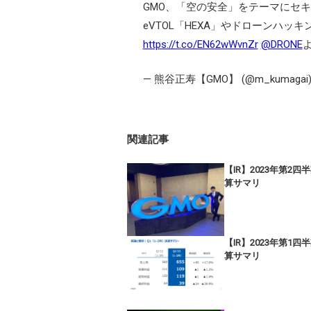
GMO、「空の安全」をテーマにセ
eVTOL「HEXA」やドローンハッキングデ
https://t.co/EN62wWvnZr
@DRONE
— 熊谷正寿【GMO】 (@m_kumagai
関連記事
【IR】2023年第2四
算サマリ
【IR】2023年第1四
算サマリ