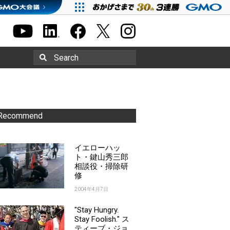
Search
Recommend
イエローハッ
ト・鍵山秀三郎
相談役・掃除研
修
2004年4月7日
"Stay Hungry.
Stay Foolish." ス
ティーブ・ジョ