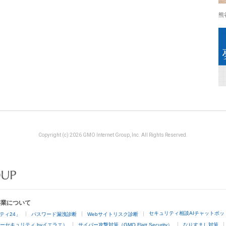
熊
Copyright (c) 2026 GMO Internet Group, Inc. All Rights Reserved.
事業について
セキュリティ相談AIチャットボッ
ティ24」
パスワード漏洩診断
Webサイトリスク診断
ーセキュリティ byイエラエ）
サイバー攻撃対策（GMO Flatt Security）
なりすまし対策