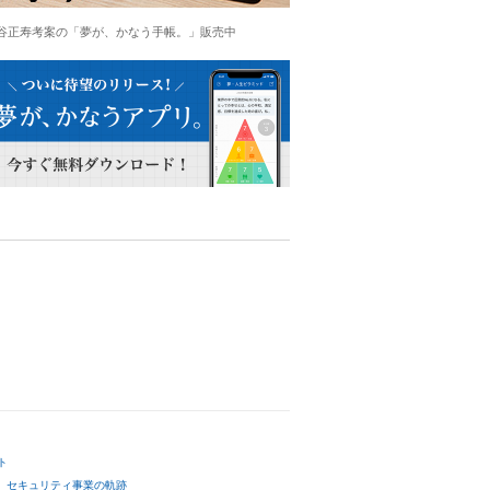
谷正寿考案の「夢が、かなう手帳。」販売中
ト
セキュリティ事業の軌跡