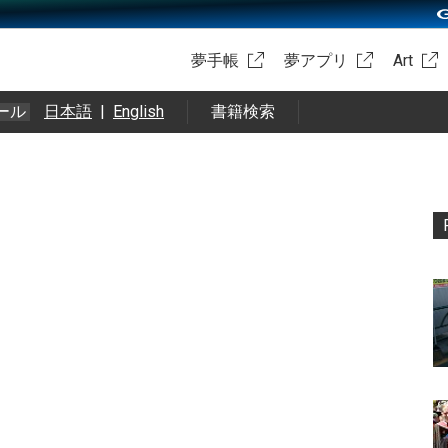
夢手帳
夢アプリ
Art
ール
日本語
|
English
書籍検索