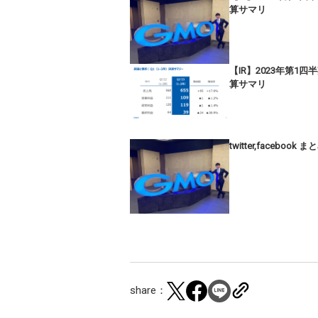
算サマリ
【IR】2023年第1四
算サマリ
twitter,facebook ま
share：