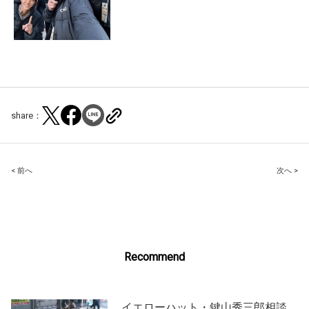
share：
Post
< 前へ
次へ >
navigation
Recommend
イエローハット・鍵山秀三郎相談