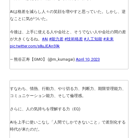
AIは格差を減らし人々の笑顔を増やすと思っていた。しかし、逆
なことに気がついた。
今後は、上手に使える人や会社と、そうでない人や会社の間の差
が大きくなるね。
#AI
#能力差
#技術格差
#人工知能
#未来
pic.twitter.com/s8uJEAn59k
— 熊谷正寿【GMO】 (@m_kumagai)
April 10, 2023
すなわち、情熱、行動力、やり切る力、判断力、期限管理能力、
コミュニケーション能力、そして倫理感。
さらに、人の気持ちを理解する力（EQ)
AIを上手に使いこなし「人間でしかできないこと」で差別化する
時代が来たのだ。