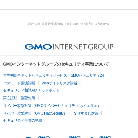
Copyright (c) 2026 GMO Internet Group, Inc. All Rights Reserved.
GMOインターネットグループのセキュリティ事業について
世界初総合ネットセキュリティサービス「GMOセキュリティ24」
パスワード漏洩診断
Webサイトリスク診断
セキュリティ相談AIチャットボット
実在証明・盗聴対策
サイバー攻撃対策（GMOサイバーセキュリティ byイエラエ）
サイバー攻撃対策（GMO Flatt Security）
なりすまし対策
セキュリティ事業の軌跡