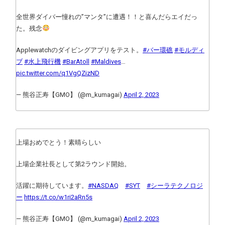
全世界ダイバー憧れの”マンタ”に遭遇！！と喜んだらエイだっ
た。残念
Applewatchのダイビングアプリをテスト。
#バー環礁
#モルディ
ブ
#水上飛行機
#BarAtoll
#Maldives
…
pic.twitter.com/q1VgQZizND
— 熊谷正寿【GMO】 (@m_kumagai)
April 2, 2023
上場おめでとう！素晴らしい
上場企業社長として第2ラウンド開始。
活躍に期待しています。
#NASDAQ
#SYT
#シーラテクノロジ
ー
https://t.co/w1ri2aRn5s
— 熊谷正寿【GMO】 (@m_kumagai)
April 2, 2023