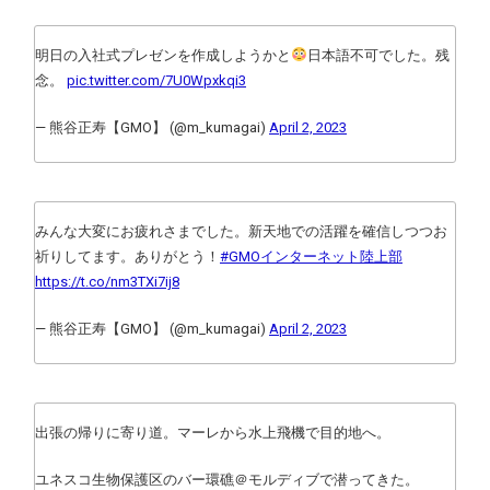
明日の入社式プレゼンを作成しようかと
日本語不可でした。残
念。
pic.twitter.com/7U0Wpxkqi3
— 熊谷正寿【GMO】 (@m_kumagai)
April 2, 2023
みんな大変にお疲れさまでした。新天地での活躍を確信しつつお
祈りしてます。ありがとう！
#GMOインターネット陸上部
https://t.co/nm3TXi7ij8
— 熊谷正寿【GMO】 (@m_kumagai)
April 2, 2023
出張の帰りに寄り道。マーレから水上飛機で目的地へ。
ユネスコ生物保護区のバー環礁＠モルディブで潜ってきた。