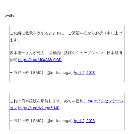
twitter
ご功績に敬意を表するとともに、ご冥福を心からお祈り申し上げ
ます。
坂本龍一さんが死去 世界的に活躍のミュージシャン：日本経済
新聞
https://t.co/J0aAMc0IGD
— 熊谷正寿【GMO】 (@m_kumagai)
April 2, 2023
これの日本語版を期待します。めちゃ便利。
#AI
#プレゼンテーシ
ョン
https://t.co/Iv2upa5UJR
— 熊谷正寿【GMO】 (@m_kumagai)
April 2, 2023