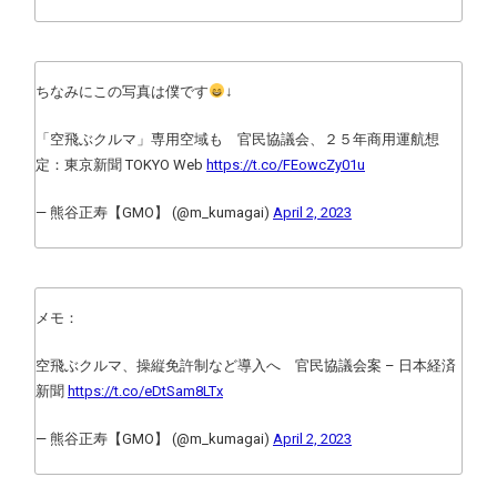
ちなみにこの写真は僕です
↓
「空飛ぶクルマ」専用空域も 官民協議会、２５年商用運航想
定：東京新聞 TOKYO Web
https://t.co/FEowcZy01u
— 熊谷正寿【GMO】 (@m_kumagai)
April 2, 2023
メモ：
空飛ぶクルマ、操縦免許制など導入へ 官民協議会案 – 日本経済
新聞
https://t.co/eDtSam8LTx
— 熊谷正寿【GMO】 (@m_kumagai)
April 2, 2023