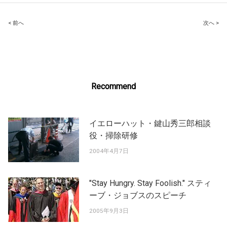
Post
< 前へ
次へ >
navigation
Recommend
イエローハット・鍵山秀三郎相談
役・掃除研修
2004年4月7日
"Stay Hungry. Stay Foolish." スティ
ーブ・ジョブスのスピーチ
2005年9月3日