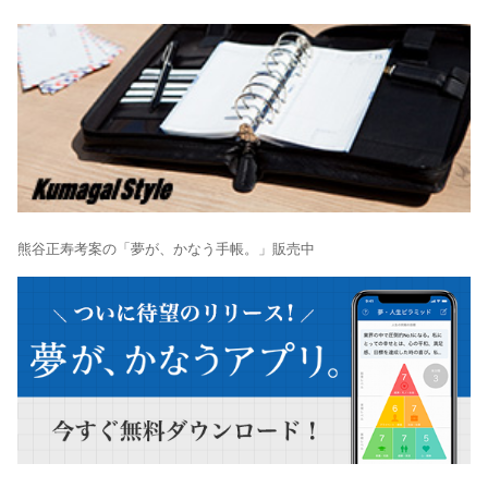
熊谷正寿考案の「夢が、かなう手帳。」販売中