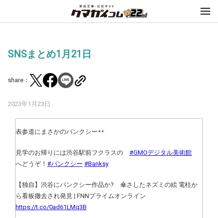
SNSまとめ1月21日
share：
2023年1月23日
表参道にまさかのバンクシー
見学のお帰りには渋谷駅前フクラスの
#GMOデジタル美術館
へどうぞ！
#バンクシー
#Banksy
【独自】渋谷にバンクシー作品か? 傘さしたネズミの絵 電柱か
ら看板撤去され発見 | FNNプライムオンライン
https://t.co/0ad61LMq3B