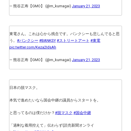
— 熊谷正寿【GMO】 (@m_kumagai)
January 21, 2023
東電さん。これは心から残念です。バンクシーも悲しんでると思
う。
#バンクシー
#BANKSY
#ストリートアート
#東電
pic.twitter.com/Keza2IdsAh
— 熊谷正寿【GMO】 (@m_kumagai)
January 21, 2023
日本の脱マスク。
本気で進めたいなら国会中継の議員からスタートを。
と思ってるのは僕だけか？
#脱マスク
#国会中継
「過剰な着用控えて」伝わらず(読売新聞オンライ