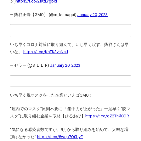
ン)
https://t.co/2fKtLYgbxf
— 熊谷正寿【GMO】 (@m_kumagai)
January 20, 2023
いち早くコロナ対策に取り組んで、いち早く戻す。熊谷さんは早
いな。
https://t.co/KsTK3vhNaJ
— セラー (@S_L_L_R)
January 20, 2023
いち早く脱マスクをした企業といえばGMO！
“屋内でのマスク”原則不要に 「集中力が上がった」一足早く“脱マ
スク”に取り組む企業を取材【ひるおび】
https://t.co/qZ2TrKlCDR
"気になる感染者数ですが、9月から取り組みを始めて、大幅な増
加はなかった"
https://t.co/8wep7O0byF