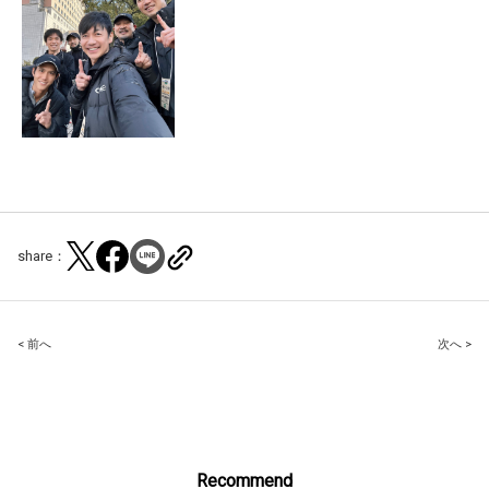
share：
Post
< 前へ
次へ >
navigation
Recommend