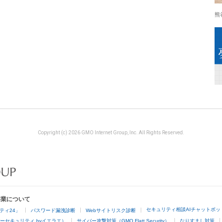
熊
Copyright (c) 2026 GMO Internet Group, Inc. All Rights Reserved.
事業について
セキュリティ相談AIチャットボッ
ティ24」
パスワード漏洩診断
Webサイトリスク診断
ーセキュリティ byイエラエ）
サイバー攻撃対策（GMO Flatt Security）
なりすまし対策