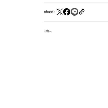
share：
< 前へ
Post
navigation