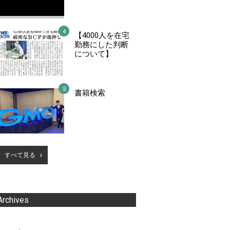
【4000人を在宅
勤務にした判断
について】
書籍検索
すべて見る
Archives