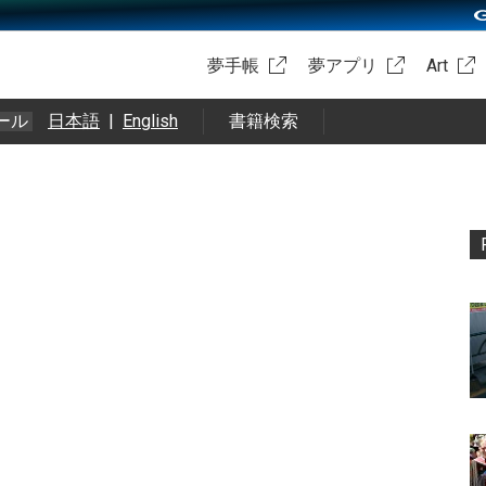
夢手帳
夢アプリ
Art
ール
日本語
|
English
書籍検索