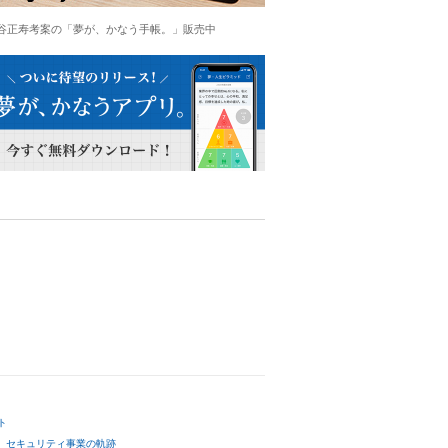
谷正寿考案の「夢が、かなう手帳。」販売中
ト
セキュリティ事業の軌跡