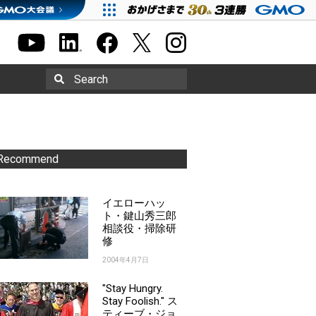
Search
Recommend
イエローハッ
ト・鍵山秀三郎
相談役・掃除研
修
2004年4月7日
"Stay Hungry.
Stay Foolish." ス
ティーブ・ジョ