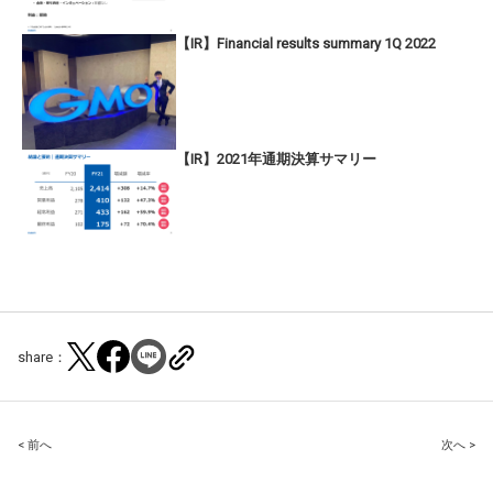
【IR】Financial results summary 1Q 2022
【IR】2021年通期決算サマリー
share：
Post
< 前へ
次へ >
navigation