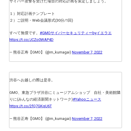
サイバー攻撃を受けた場合の対応計画を策定しましょう。
１）対応計画テンプレート
２）ご説明・Web会議形式(30分/1回)
すべて無償です。
#GMOサイバーセキュリティーbyイエラエ
https://t.co/JCZo0WAP4D
— 熊谷正寿【GMO】 (@m_kumagai)
November 7, 2022
渋谷へお越しの際は是非。
GMO、東急プラザ渋谷にミュージアムショップ 自社・美術館隣
りに(みんなの経済新聞ネットワーク)
#Yahooニュース
https://t.co/2fQ7GKqU6T
— 熊谷正寿【GMO】 (@m_kumagai)
November 7, 2022