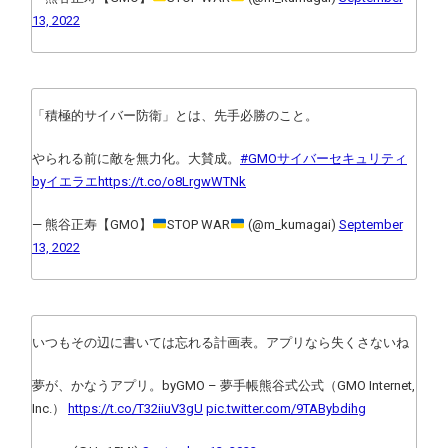
13, 2022
「積極的サイバー防衛」とは、先手必勝のこと。
やられる前に敵を無力化。大賛成。
#GMOサイバーセキュリティ
byイエラエ
https://t.co/o8LrgwWTNk
— 熊谷正寿【GMO】
STOP WAR
(@m_kumagai)
September
13, 2022
いつもその辺に書いては忘れる計画表。アプリなら失くさないね
夢が、かなうアプリ。byGMO – 夢手帳熊谷式公式（GMO Internet,
Inc.）
https://t.co/T32iiuV3gU
pic.twitter.com/9TABybdihg