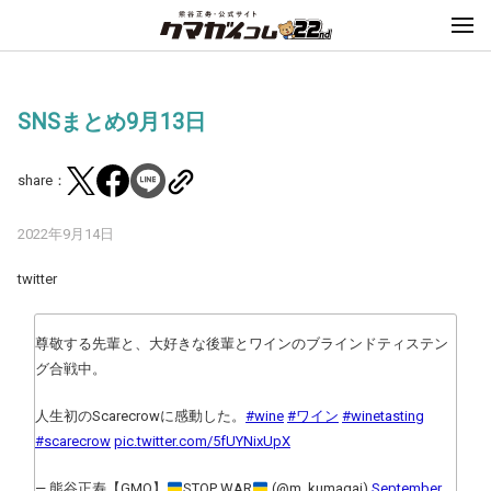
SNSまとめ9月13日
share：
2022年9月14日
twitter
尊敬する先輩と、大好きな後輩とワインのブラインドティステン
グ合戦中。
人生初のScarecrowに感動した。
#wine
#ワイン
#winetasting
#scarecrow
pic.twitter.com/5fUYNixUpX
— 熊谷正寿【GMO】
STOP WAR
(@m_kumagai)
September