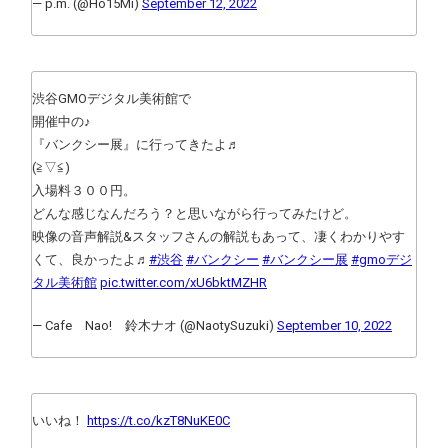
— p.m. (@Ho15Mi)
September 12, 2022
渋谷GMOデジタル美術館で
開催中の♪
『バンクシー展』に行ってきたよ♬
(⁠≧⁠▽⁠≦⁠)
入場料３００円。
どんな感じなんだろう？と思いながら行ってみたけど。
映像の音声解説&スタッフさんの解説もあって、凄くわかりやす
くて、良かったよ♬
#渋谷
#バンクシー
#バンクシー展
#gmoデジ
タル美術館
pic.twitter.com/xU6bktMZHR
— Cafe Nao! 鈴木ナオ (@NaotySuzuki)
September 10, 2022
いいね！
https://t.co/kzT8NuKE0C