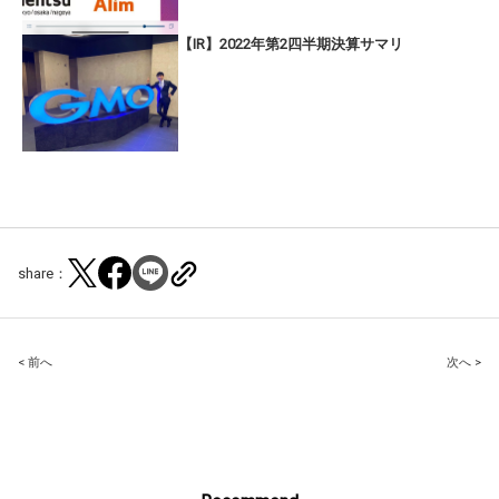
【IR】2022年第2四半期決算サマリ
share：
Post
< 前へ
次へ >
navigation