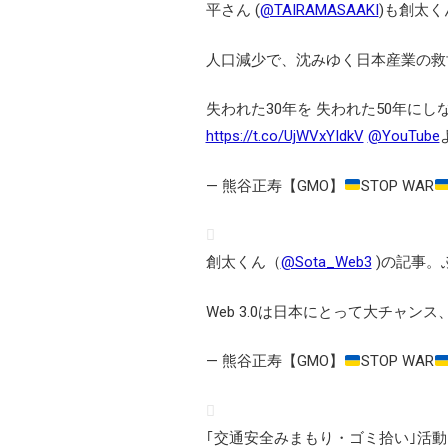
平さん (
@TAIRAMASAAKI
)も創太く
人口減少で、沈みゆく日本産業の救
失われた30年を 失われた50年に
https://t.co/UjWVxYIdkV
@YouTube
— 熊谷正寿【GMO】
STOP WAR
創太くん（
@Sota_Web3
)の記事。
Web 3.0は日本にとって大チャンス、As
— 熊谷正寿【GMO】
STOP WAR
｢交通安全みまもり・ゴミ拾い｣活