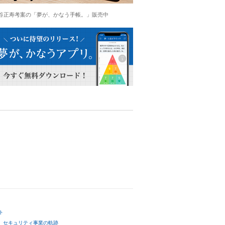
谷正寿考案の「夢が、かなう手帳。」販売中
ト
セキュリティ事業の軌跡