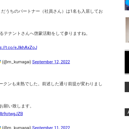
、まだうちのパートナー（社員さん）は1名も入居してお
るテナントさんへ啓蒙活動をして参りますね。
s://t.co/eJIkhAxZoJ
(@m_kumagai)
September 12, 2022
もトークンも未熟でした。前述した通り前提が変わりまし
お願い致します。
o/3b9otwgJZB
(@m_kumagai)
September 11, 2022