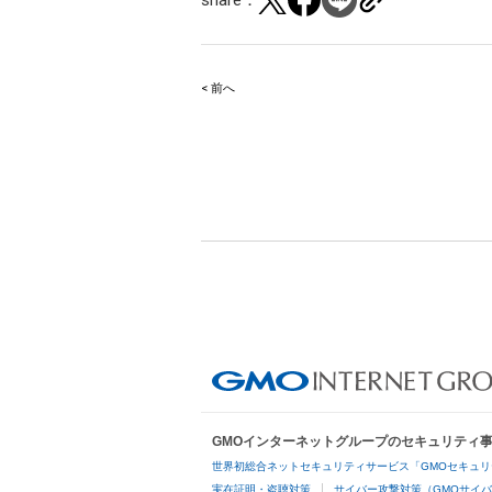
< 前へ
Post
navigation
GMOインターネットグループのセキュリティ
世界初総合ネットセキュリティサービス「GMOセキュリ
実在証明・盗聴対策
サイバー攻撃対策（GMOサイバ