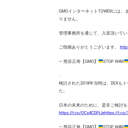
GMOインターネットTOWERには
りません。
管理事務所を通じて、入居頂いてい
ご指摘ありがとうございます。
http
— 熊谷正寿【GMO】
STOP WAR
検討された2018年当時は、DEX
た。
日本の未来のために、是非ご検討を
https://t.co/OCx4CDPiJe
https://t.c
— 熊谷正寿【GMO】
STOP WAR