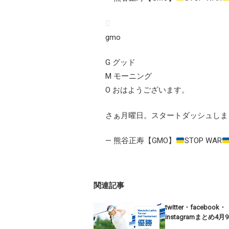
gmo
G グッド
M モーニング
O おはようございます。
さぁ月曜日。スタートダッシュしま
— 熊谷正寿【GMO】
STOP WAR
関連記事
twitter・facebook・
instagramまとめ4月