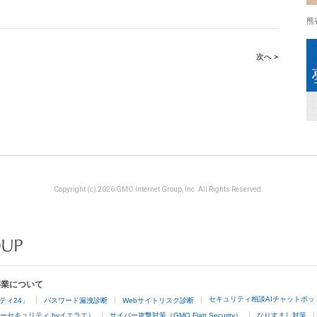
熊
次へ >
Copyright (c) 2026 GMO Internet Group, Inc. All Rights Reserved.
事業について
セキュリティ相談AIチャットボッ
ティ24」
パスワード漏洩診断
Webサイトリスク診断
ーセキュリティ byイエラエ）
サイバー攻撃対策（GMO Flatt Security）
なりすまし対策