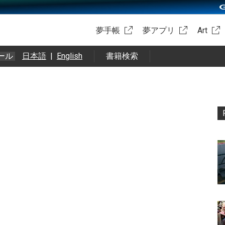
夢手帳
夢アプリ
Art
ール
日本語
|
English
書籍検索