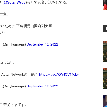
ん(
@Sota_Web3
)もとても良い話をしてる。
世主。
しないために 平将明元内閣府副大臣
より
(@m_kumagai)
September 12, 2022
ふむふむ。
tar Networkの可能性
https://t.co/KW4GV1foLv
(@m_kumagai)
September 12, 2022
動ご苦労さまです。