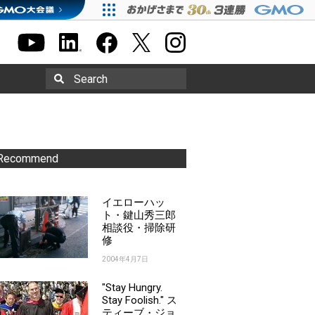
Search
Recommend
イエローハッ
ト・鍵山秀三郎
相談役・掃除研
修
2004年4月7日
"Stay Hungry.
Stay Foolish." ス
ティーブ・ジョ