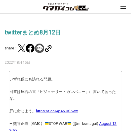
twitterまとめ8月12日
share：
2022年8月15日
いずれ僕にも訪れる問題。
回答は座右の書「ビジョナリー・カンパニー」に書いてあった
な。
肝に命じよう。
https://t.co/4p45UKl6Wx
— 熊谷正寿【GMO】
STOP WAR
(@m_kumagai)
August 12,
2022