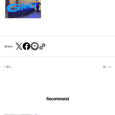
share：
Post
< 前へ
次へ >
navigation
Recommend