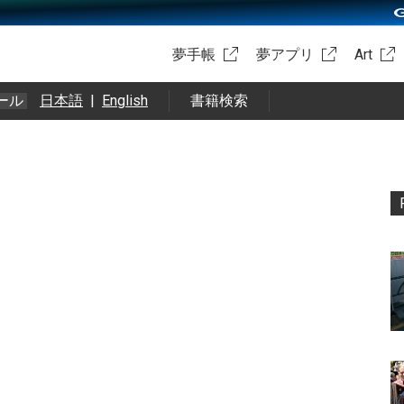
夢手帳
夢アプリ
Art
ール
日本語
|
English
書籍検索