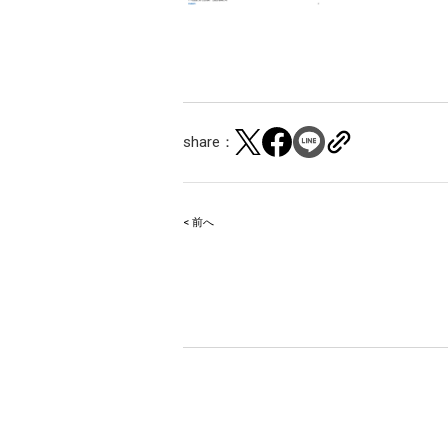
share：
< 前へ
Post
navigation