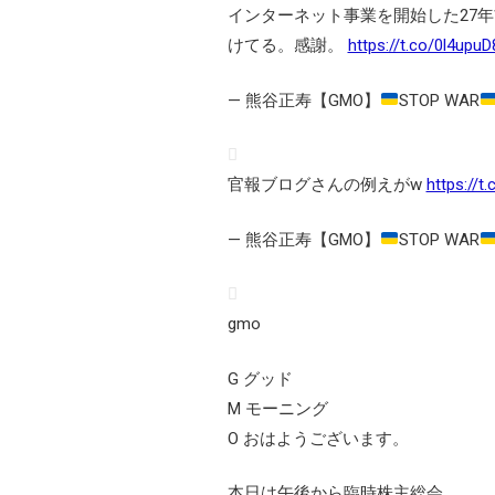
インターネット事業を開始した27
けてる。感謝。
https://t.co/0l4upu
— 熊谷正寿【GMO】
STOP WAR
官報ブログさんの例えがw
https://t
— 熊谷正寿【GMO】
STOP WAR
gmo
G グッド
M モーニング
O おはようございます。
本日は午後から臨時株主総会。