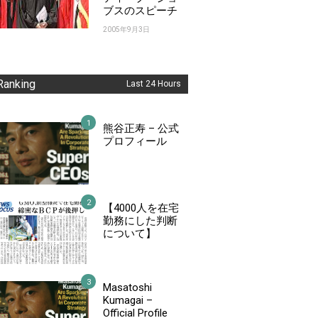
ブスのスピーチ
2005年9月3日
Ranking
Last 24 Hours
熊谷正寿 – 公式
プロフィール
【4000人を在宅
勤務にした判断
について】
Masatoshi
Kumagai –
Official Profile