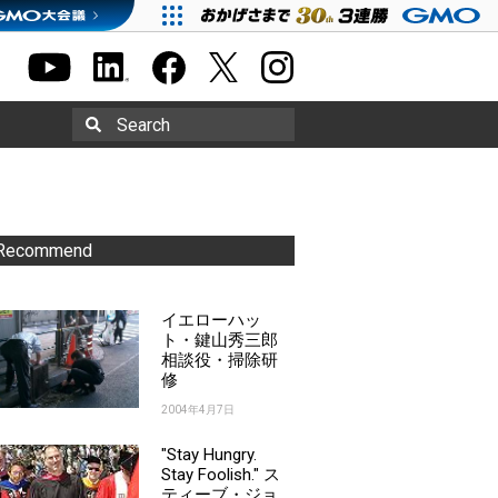
Search
Recommend
イエローハッ
ト・鍵山秀三郎
相談役・掃除研
修
2004年4月7日
"Stay Hungry.
Stay Foolish." ス
ティーブ・ジョ