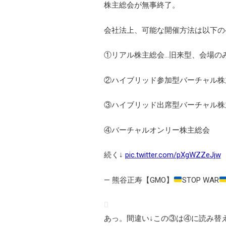
株主総会が無事終了。
会社法上、可能な開催方法は以下の
①リアル株主総会…旧来型、会場の
②ハイブリッド参加型バーチャル株
③ハイブリッド出席型バーチャル株
④バーチャルオンリー株主総会
続く↓
pic.twitter.com/pXgWZZeJjw
— 熊谷正寿【GMO】
STOP WAR
あっ。間違い↓この③は④に読み替