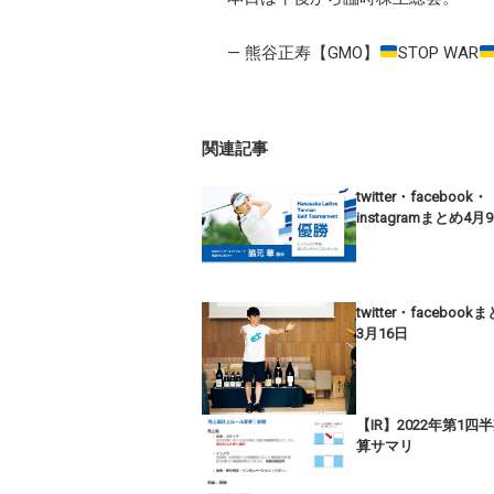
— 熊谷正寿【GMO】
STOP WAR
関連記事
twitter・facebook・
instagramまとめ4月
twitter・facebook
3月16日
【IR】2022年第1四
算サマリ