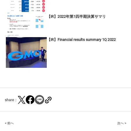
【IR】2022年第1四半期決算サマリ
【IR】Financial results summary 1Q 2022
share：
Post
< 前へ
次へ >