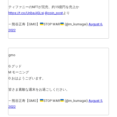
ティファニーのNFTが完売、約15億円を売上か
https://t.co/UnbeJjGLsi
@coin_post
より
— 熊谷正寿【GMO】
STOP WAR
(@m_kumagai)
August 6,
2022
gmo
G グッド
M モーニング
O おはようございます。
皆さま素敵な週末をお過ごしください。
— 熊谷正寿【GMO】
STOP WAR
(@m_kumagai)
August 5,
2022