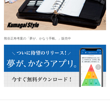
熊谷正寿考案の「夢が、かなう手帳。」販売中