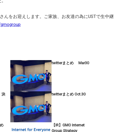
た。
員さんをお迎えします。ご家族、お友達の為にUSTで生中継
l/gmogroup
twitterまとめ Mar30
・決
twitterまとめ Oct.30
とめ
【IR】GMO Internet
Group Strategy