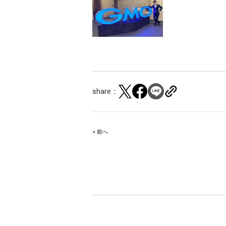
share：
< 前へ
Post
navigation