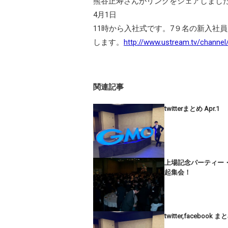
熊谷正寿さんがリンクをシェアしまし
4月1日
11時から入社式です。7９名の新入社
します。
http://www.ustream.tv/channe
関連記事
twitterまとめ Apr.1
上場記念パーティー
起集会！
twitter,facebook ま