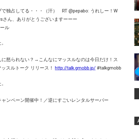
占してる・・・（汗） RT @pepabo: うれしー！W
ewsさん、ありがとうございますーーー
フール
た。
んに怒られない？→こんなにマッスルなのは今日だけ！ス
マッスルトーク リリース！
http://talk.gmobb.jp/
#talkgmobb
た。
キャンペーン開催中！／逆にすごいレンタルサーバー