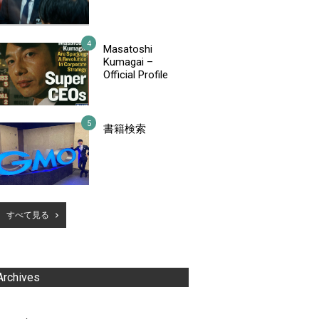
Masatoshi
Kumagai –
Official Profile
書籍検索
すべて見る
Archives