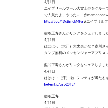
4月1日
エイプリールフール大賞上位をグループで独
で入賞だよ、やった～！@mamonon
http://t.co/1DcBmcM4Fa
#エイプリル
熊谷正寿さんがリンクをシェアしまし
4月1日
はははっ（大汗）大丈夫かな？森川さ
タンプ無料のメッセンジャーアプリ #
熊谷正寿さんがリンクをシェアしまし
4月1日
はははっ（汗）逆にヌンティが当たる
heteml.jp/uso2013/
熊谷正寿
4月1日