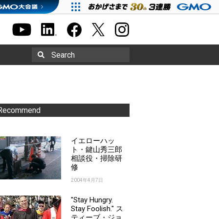
Search
Recommend
イエローハッ
ト・鍵山秀三郎
相談役・掃除研
修
2004年4月7日
"Stay Hungry.
Stay Foolish." ス
ティーブ・ジョ