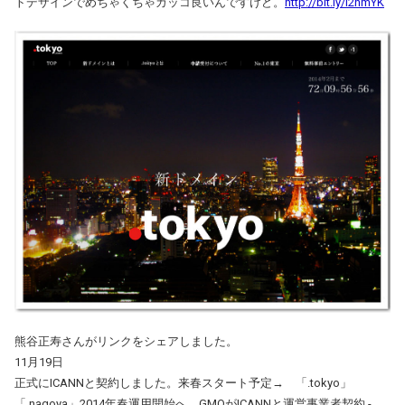
トデザインでめちゃくちゃカッコ良いんですけど。
http://bit.ly/I2hmYK
熊谷正寿さんがリンクをシェアしました。
11月19日
正式にICANNと契約しました。来春スタート予定→ 「.tokyo」
「.nagoya」2014年春運用開始へ、GMOがICANNと運営事業者契約 -