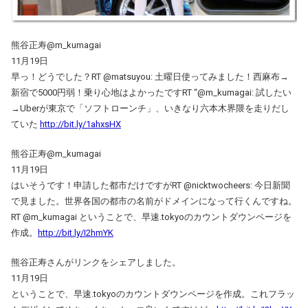
熊谷正寿@m_kumagai
11月19日
早っ！どうでした？RT @matsuyou: 土曜日使ってみました！西麻布→
新宿で5000円弱！乗り心地はよかったですRT “@m_kumagai: 試したい
→Uberが東京で「ソフトローンチ」、いきなり六本木界隈を走りだし
ていた
http://bit.ly/1ahxsHX
熊谷正寿@m_kumagai
11月19日
はいそうです！申請した都市だけですがRT @nicktwocheers: 今日新聞
で見ました。世界各国の都市の名前がドメインになって行くんですね。
RT @m_kumagai ということで、早速.tokyoのカウントダウンページを
作成。
http://bit.ly/I2hmYK
熊谷正寿さんがリンクをシェアしました。
11月19日
ということで、早速.tokyoのカウントダウンページを作成。これフラッ