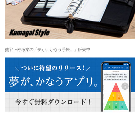
熊谷正寿考案の「夢が、かなう手帳。」販売中