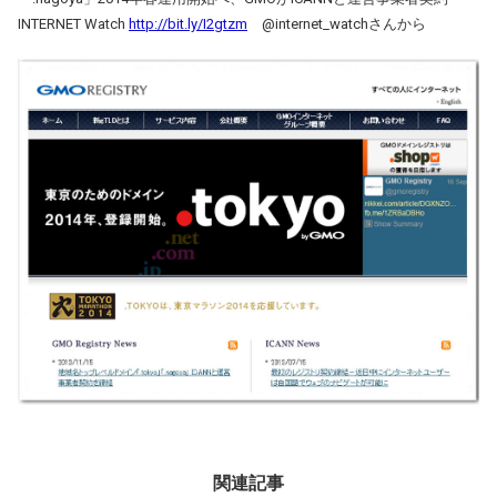
INTERNET Watch
http://bit.ly/I2gtzm
@internet_watchさんから
関連記事