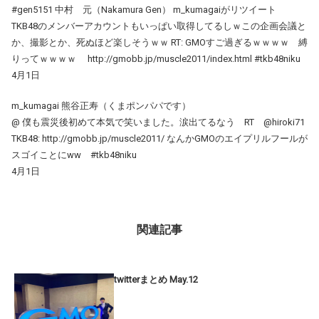
#gen5151 中村 元（Nakamura Gen） m_kumagaiがリツイート
TKB48のメンバーアカウントもいっぱい取得してるしｗこの企画会議と
か、撮影とか、死ぬほど楽しそうｗｗ RT: GMOすご過ぎるｗｗｗｗ 縛
りってｗｗｗｗ http://gmobb.jp/muscle2011/index.html #tkb48niku
4月1日
m_kumagai 熊谷正寿（くまポンパパです）
@ 僕も震災後初めて本気で笑いました。涙出てるなう RT @hiroki71
TKB48: http://gmobb.jp/muscle2011/ なんかGMOのエイプリルフールが
スゴイことにww #tkb48niku
4月1日
関連記事
twitterまとめ May.12