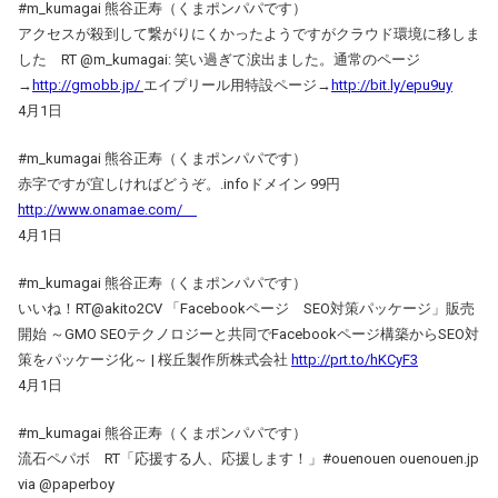
#m_kumagai 熊谷正寿（くまポンパパです）
アクセスが殺到して繋がりにくかったようですがクラウド環境に移しま
した RT @m_kumagai: 笑い過ぎて涙出ました。通常のページ
→
http://gmobb.jp/
エイプリール用特設ページ→
http://bit.ly/epu9uy
4月1日
#m_kumagai 熊谷正寿（くまポンパパです）
赤字ですが宜しければどうぞ。.infoドメイン 99円
http://www.onamae.com/
4月1日
#m_kumagai 熊谷正寿（くまポンパパです）
いいね！RT@akito2CV 「Facebookページ SEO対策パッケージ」販売
開始 ～GMO SEOテクノロジーと共同でFacebookページ構築からSEO対
策をパッケージ化～ | 桜丘製作所株式会社
http://prt.to/hKCyF3
4月1日
#m_kumagai 熊谷正寿（くまポンパパです）
流石ペパボ RT「応援する人、応援します！」#ouenouen ouenouen.jp
via @paperboy