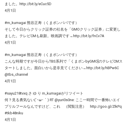
ました。http://bit.ly/eCuc5D
4月1日
#m_kumagai 熊谷正寿（くまポンパパです）
そして今日からクリック証券の社名を「GMOクリック証券」に変更し
ました。テレビCMも刷新。映画調です→http://bit.ly/fnCv7A
4月1日
#m_kumagai 熊谷正寿（くまポンパパです）
こんな時期ですが今日からTBS系列で「くまポンbyGMO]のテレビCMス
タートしました。面白いから是非見てください→http://bit.ly/hBPw6C
@tbs_channel
4月1日
#sayu218tvxq さ ゆ り m_kumagaiがリツイート
何？見る勇気ない(´･ω･｀) RT @yuri0s0ne: ここ一時間で一番怖いエイ
プリルフールなんですけど、これ （閲覧注意） http://goo.gl/ZlkPq
#tkb48niku
4月1日