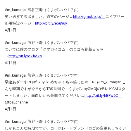
#m_kumagai 熊谷正寿（くまポンパパです）
笑い過ぎて涙出ました。通常のページ→
http://gmobb.jp/
エイプリー
ル用特設ページ→
http://bit.ly/epu9uy
4月1日
#m_kumagai 熊谷正寿（くまポンパパです）
ついでに僕のブログ「クマガイコム」のロゴも刷新ｗｗｗ
→
http://bit.ly/gZfMZo
4月1日
#m_kumagai 熊谷正寿（くまポンパパです）
早速あざーすRT@fukuyuki めちゃくちゃ笑ったｗ RT @m_kumagai: こ
んな時期ですが今日からTBS系列で「くまポンbyGMO]のテレビCMスタ
ートしました。面白いから是非見てください→
http://bit.ly/hBPw6C
@tbs_channel
4月1日
#m_kumagai 熊谷正寿（くまポンパパです）
しかもこんな時期ですが、コーポレートブランドロゴの変更もしちゃい