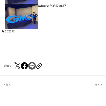
twitterまとめ Dec.27
2022年
share：
Post
< 前へ
次へ >
navigation