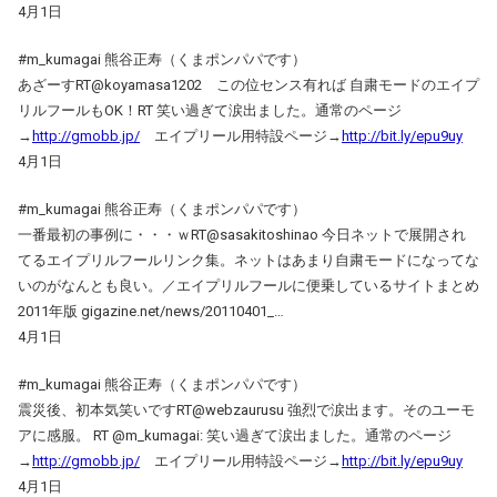
4月1日
#m_kumagai 熊谷正寿（くまポンパパです）
あざーすRT@koyamasa1202 この位センス有れば 自粛モードのエイプ
リルフールもOK！RT 笑い過ぎて涙出ました。通常のページ
→
http://gmobb.jp/
エイプリール用特設ページ→
http://bit.ly/epu9uy
4月1日
#m_kumagai 熊谷正寿（くまポンパパです）
一番最初の事例に・・・ｗRT@sasakitoshinao 今日ネットで展開され
てるエイプリルフールリンク集。ネットはあまり自粛モードになってな
いのがなんとも良い。／エイプリルフールに便乗しているサイトまとめ
2011年版 gigazine.net/news/20110401_…
4月1日
#m_kumagai 熊谷正寿（くまポンパパです）
震災後、初本気笑いですRT@webzaurusu 強烈で涙出ます。そのユーモ
アに感服。 RT @m_kumagai: 笑い過ぎて涙出ました。通常のページ
→
http://gmobb.jp/
エイプリール用特設ページ→
http://bit.ly/epu9uy
4月1日