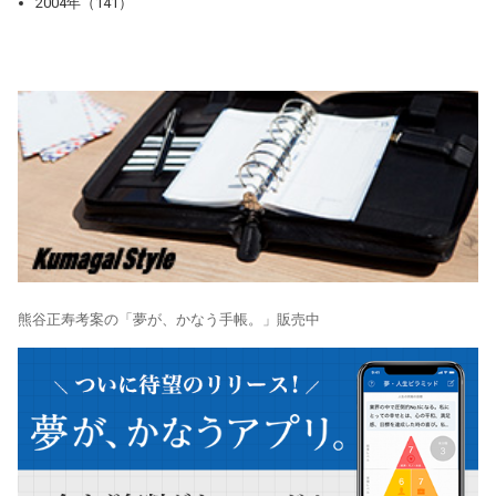
2004年（141）
熊谷正寿考案の「夢が、かなう手帳。」販売中