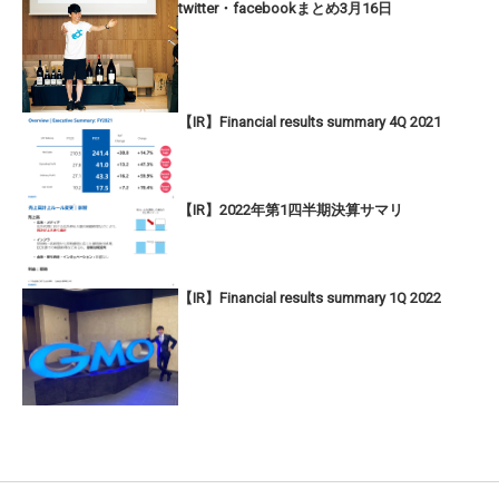
twitter・facebookまとめ3月16日
【IR】Financial results summary 4Q 2021
【IR】2022年第1四半期決算サマリ
【IR】Financial results summary 1Q 2022