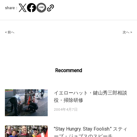
share：
Post
< 前へ
次へ >
navigation
Recommend
イエローハット・鍵山秀三郎相談
役・掃除研修
2004年4月7日
"Stay Hungry. Stay Foolish." スティ
ーブ・ジョブスのスピーチ